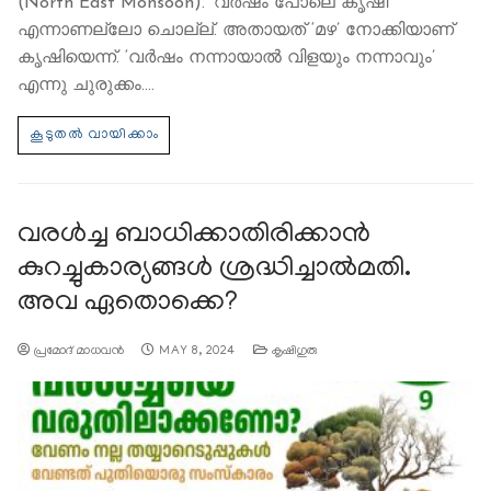
(North East Monsoon). ‘വർഷം പോലെ കൃഷി’
എന്നാണല്ലോ ചൊല്ല്. അതായത് ‘മഴ’ നോക്കിയാണ്
കൃഷിയെന്ന്. ‘വർഷം നന്നായാൽ വിളയും നന്നാവും’
എന്നു ചുരുക്കം.…
വരള്‍ച്ച ബാധിക്കാതിരിക്കാന്‍
കുറച്ചുകാര്യങ്ങള്‍ ശ്രദ്ധിച്ചാല്‍മതി.
അവ ഏതൊക്കെ?
പ്രമോദ് മാധവന്‍
MAY 8, 2024
കൃഷിഗുരു