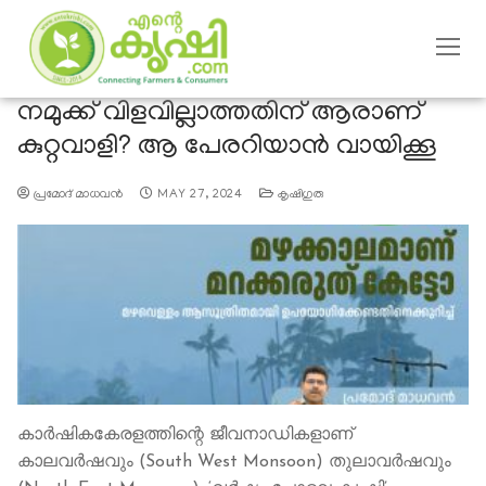
നമുക്ക് വിളവില്ലാത്തതിന് ആരാണ്
കുറ്റവാളി? ആ പേരറിയാന്‍ വായിക്കൂ
പ്രമോദ് മാധവന്‍
MAY 27, 2024
കൃഷിഗുരു
കാർഷികകേരളത്തിന്റെ ജീവനാഡികളാണ്
കാലവർഷവും (South West Monsoon) തുലാവർഷവും