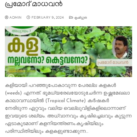
പ്രമോദ് മാധവന്‍
ADMIN
FEBRUARY 9, 2024
കൃഷിഗുരു
കളിയായി പറഞ്ഞുപോകാവുന്ന പേരല്ല കളകള്‍
(weeds) എന്നത്. ഭൂമധ്യരേഖയോടുചേര്‍ന്ന ഉഷ്ണമേഖലാ
കാലാവസ്ഥയിൽ (Tropical Climate) കർഷകർ
നേരിടുന്ന ഏറ്റവും വലിയ വെല്ലുവിളികളിലൊന്നാണ്
ഇവയുടെ ശല്യം. അധ്വാനവും കൃഷിച്ചെലവും കൂട്ടുന്ന
ഏടാകൂടമാണ് കളനിയന്ത്രണം.കൃഷിയിലും
പരിസ്ഥിതിയിലും കളകളുണ്ടാക്കുന്ന…