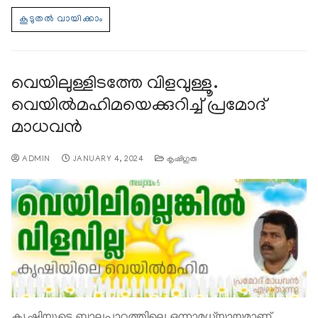
വെയിലുള്ളിടത്തേ വിളവുള്ളൂ.
വെയില്‍മഹിമയെക്കുറിച്ച് പ്രമോദ്
മാധവന്‍
ADMIN
JANUARY 4, 2024
കൃഷിഗുരു
കൃഷിയുടെ ബാലപാഠത്തിലെ ഒന്നാമധ്യായമാണ്