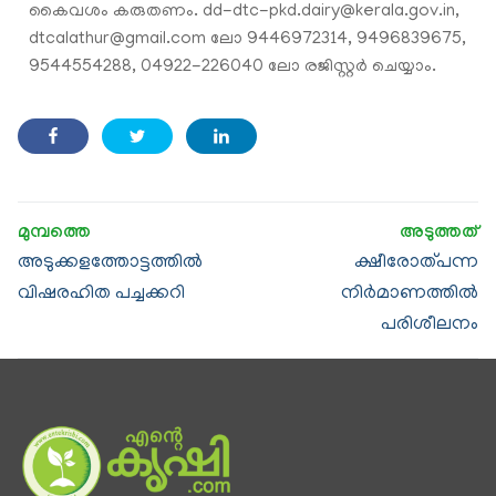
കൈവശം കരുതണം. dd-dtc-pkd.dairy@kerala.gov.in,
dtcalathur@gmail.com ലോ 9446972314, 9496839675,
9544554288, 04922-226040 ലോ രജിസ്റ്റര്‍ ചെയ്യാം.
അടുക്കളത്തോട്ടത്തിൽ
ക്ഷീരോത്പന്ന
വിഷരഹിത പച്ചക്കറി
നിര്‍മാണത്തിൽ
പരിശീലനം