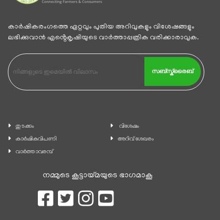
കാര്‍ഷികരംഗത്തെ ഏറ്റവും പുതിയ അറിവുകളും വിശേഷങ്ങളും
ലഭിക്കുവാന്‍ എൻ്റെകൃഷിയുടെ വാര്‍ത്താപ്പത്രിക വരിക്കാരാവുക.
സബ്സ്ക്രൈബ്
തുടക്കം
വിശേഷം
കാ‍ർഷികവിപണി
അറിവ് ശേഖരം
വാര്‍ത്താവരമ്പ്
നമ്മുടെ കൂട്ടായ്മയുടെ ഭാഗമാകൂ