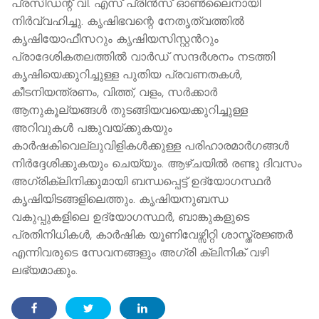
പ്രസിഡന്റ് വി. എസ് പ്രിൻസ് ഓൺലൈനായി
നിർവ്വഹിച്ചു. കൃഷിഭവന്റെ നേതൃത്വത്തിൽ
കൃഷിയോഫീസറും കൃഷിയസിസ്റ്റൻറും
പ്രാദേശികതലത്തിൽ വാർഡ് സന്ദർശനം നടത്തി
കൃഷിയെക്കുറിച്ചുള്ള പുതിയ പ്രവണതകൾ,
കീടനിയന്ത്രണം, വിത്ത്, വളം, സർക്കാർ
ആനുകൂല്യങ്ങൾ തുടങ്ങിയവയെക്കുറിച്ചുള്ള
അറിവുകൾ പങ്കുവയ്ക്കുകയും
കാര്‍ഷകിവെല്ലുവിളികള്‍ക്കുള്ള പരിഹാരമാർഗങ്ങൾ
നിർദ്ദേശിക്കുകയും ചെയ്യും. ആഴ്ചയില്‍ രണ്ടു ദിവസം
അഗ്രിക്ലിനിക്കുമായി ബന്ധപ്പെട്ട് ഉദ്യോഗസ്ഥർ
കൃഷിയിടങ്ങളിലെത്തും. കൃഷിയനുബന്ധ
വകുപ്പുകളിലെ ഉദ്യോഗസ്ഥർ, ബാങ്കുകളുടെ
പ്രതിനിധികൾ, കാർഷിക യൂണിവേഴ്സിറ്റി ശാസ്ത്രജ്ഞർ
എന്നിവരുടെ സേവനങ്ങളും അഗ്രി ക്ലിനിക് വഴി
ലഭ്യമാക്കും.