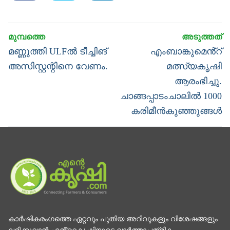
Post
navigation
Previous
Next
മണ്ണുത്തി ULFൽ ടീച്ചിങ്
എംബാങ്കുമെൻ്റ്
post:
post:
അസിസ്റ്റന്റിനെ വേണം.
മത്സ്യകൃഷി
ആരംഭിച്ചു.
ചാങ്ങപ്പാടംചാലിൽ 1000
കരിമീന്‍കുഞ്ഞുങ്ങള്‍
കാര്‍ഷികരംഗത്തെ ഏറ്റവും പുതിയ അറിവുകളും വിശേഷങ്ങളും