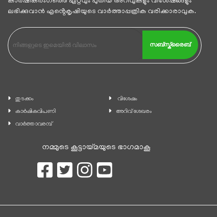
കാര്‍ഷികരംഗത്തെ ഏറ്റവും പുതിയ അറിവുകളും വിശേഷങ്ങളും
ലഭിക്കുവാന്‍ എൻ്റെകൃഷിയുടെ വാര്‍ത്താപ്പത്രിക വരിക്കാരാവുക.
സബ്സ്ക്രൈബ്
തുടക്കം
വിശേഷം
കാ‍ർഷികവിപണി
അറിവ് ശേഖരം
വാര്‍ത്താവരമ്പ്
നമ്മുടെ കൂട്ടായ്മയുടെ ഭാഗമാകൂ