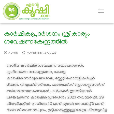
കാര്‍ഷികപ്രദര്‍ശനം ശ്രീകാര്യം
ഗവേഷണകേന്ദ്രത്തില്‍
ADMIN
NOVEMBER 27, 2023
ദേശീയ കാര്‍ഷികഗവേഷണ സ്ഥാപനങ്ങള്‍,
കൃഷിവജ്ഞാനകേന്ദ്രങ്ങള്‍, കേരള
കാര്‍ഷികസര്‍വ്വകലാശാല, സ്റ്റേറ്റ് ഹോള്‍ട്ടികള്‍ച്ചര്‍
മിഷന്‍, വിഎഫ്പിസികെ, ഫാര്‍മേഴ്സ് പ്രോഡ്യൂസേഴ്സ്
ഓര്‍ഗനൈസേഷനുകള്‍, കര്‍ഷകര്‍ തുടങ്ങിയവര്‍
പങ്കെടുക്കുന്ന കാര്‍ഷികപ്രദര്‍ശനം 2023 നവമ്പര്‍ 28, 29
തീയതികളില്‍ രാവിലെ 10 മണി മുതല്‍ വൈകിട്ട് 5 മണി
വരെ തിരുവനന്തപുരം, ശ്രീകാര്യത്തുള്ള കേന്ദ്ര കിഴങ്ങുവിള