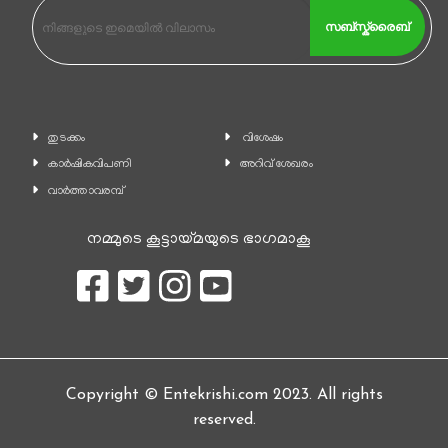
സബ്സ്ക്രൈബ്
തുടക്കം
വിശേഷം
കാ‍ർഷികവിപണി
അറിവ് ശേഖരം
വാര്‍ത്താവരമ്പ്
നമ്മുടെ കൂട്ടായ്മയുടെ ഭാഗമാകൂ
Copyright © Entekrishi.com 2023. All rights
reserved.