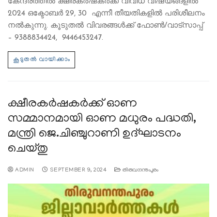
കേന്ദ്രത്തിൽ ക്ഷീരകർഷകർക്ക് വിവിധ വിഷയങ്ങളിൽ
2024 ഒക്ടോബർ 29, 30 എന്നീ തീയതികളിൽ പരിശീലനം
നൽകുന്നു. കൂടുതൽ വിവരങ്ങൾക്ക് ഫോൺ/വാട്സാപ്പ്
– 9388834424, 9446453247.
ക്ഷീരകർഷകർക്ക് ഓണ
സമ്മാനമായി ഓണ മധുരം പദ്ധതി,
മന്ത്രി ജെ.ചിഞ്ചുറാണി ഉദ്ഘാടനം
ചെയ്തു
ADMIN
SEPTEMBER 9, 2024
തിരുവനന്തപുരം