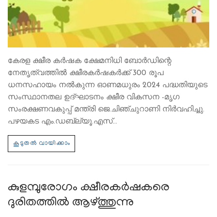
കേരള ക്ഷീര കർഷക ക്ഷേമനിധി ബോർഡിന്റെ
നേതൃത്വത്തിൽ ക്ഷീരകർഷകർക്ക് 300 രൂപ
ധനസഹായം നൽകുന്ന ഓണമധുരം 2024 പദ്ധതിയുടെ
സംസ്ഥാനതല ഉദ്ഘാടനം ക്ഷീര വികസന -മൃഗ
സംരക്ഷണവകുപ്പ് മന്ത്രി ജെ.ചിഞ്ചുറാണി നിർവഹിച്ചു.
പഴയകട എം.ഡബ്ല്യൂ.എസ്…
കുളമ്പുരോഗം ക്ഷീരകര്‍ഷകരെ
ദുരിതത്തില്‍ ആഴ്ത്തുന്നു