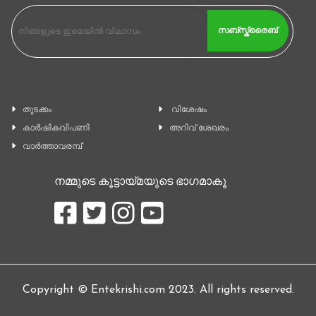
സബ്സ്ക്രൈബ്
തുടക്കം
വിശേഷം
കാ‍ർഷികവിപണി
അറിവ് ശേഖരം
വാര്‍ത്താവരമ്പ്
നമ്മുടെ കൂട്ടായ്മയുടെ ഭാഗമാകൂ
Copyright © Entekrishi.com 2023. All rights reserved.