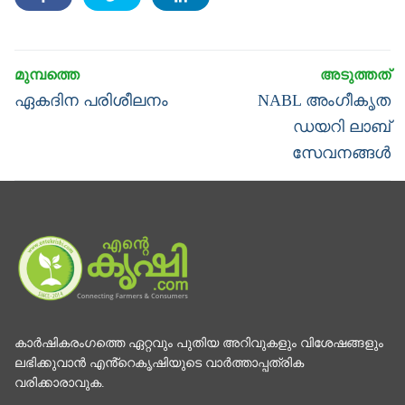
Post
navigation
Previous
Next
ഏകദിന പരിശീലനം
NABL അംഗീകൃത
post:
post:
ഡയറി ലാബ്
സേവനങ്ങൾ
കാര്‍ഷികരംഗത്തെ ഏറ്റവും പുതിയ അറിവുകളും വിശേഷങ്ങളും
ലഭിക്കുവാന്‍ എൻ്റെകൃഷിയുടെ വാര്‍ത്താപ്പത്രിക
വരിക്കാരാവുക.