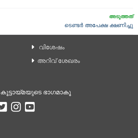
Next
ടെണ്ടർ അപേക്ഷ ക്ഷണിച്ചു
post:
വിശേഷം
അറിവ് ശേഖരം
 കൂട്ടായ്മയുടെ ഭാഗമാകൂ