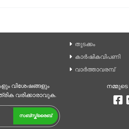
തുടക്കം
കാ‍ർഷികവിപണി
വാര്‍ത്താവരമ്പ്
കളും വിശേഷങ്ങളും
നമ്മുടെ
ത്രിക വരിക്കാരാവുക.
സബ്സ്ക്രൈബ്