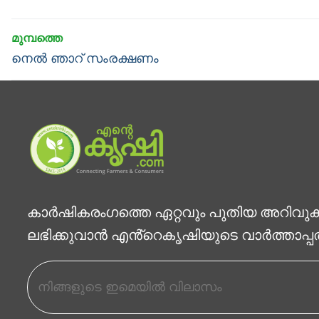
Post
navigation
Previous
നെൽ ഞാറ് സംരക്ഷണം
post:
കാര്‍ഷികരംഗത്തെ ഏറ്റവും പുതിയ അറിവു
ലഭിക്കുവാന്‍ എൻ്റെകൃഷിയുടെ വാര്‍ത്താപ്പ