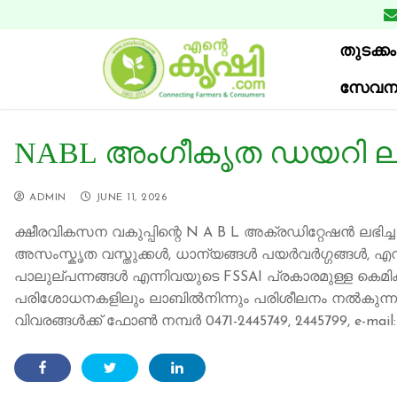
Skip
to
തുടക്കം
content
സേവന
NABL അംഗീകൃത ഡയറി 
ADMIN
JUNE 11, 2026
ക്ഷീരവികസന വകുപ്പിന്റെ N A B L അക്രഡിറ്റേഷൻ ലഭിച്ച സ്
അസംസ്കൃത വസ്തുക്കൾ, ധാന്യങ്ങൾ പയർവർഗ്ഗങ്ങൾ, 
പാലുല്പന്നങ്ങൾ എന്നിവയുടെ FSSAI പ്രകാരമുള്ള കെമ
പരിശോധനകളിലും ലാബിൽനിന്നും പരിശീലനം നൽകുന്നുണ്
വിവരങ്ങൾക്ക് ഫോൺ നമ്പർ 0471-2445749, 2445799, e-mail: di