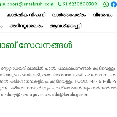
support@entekrishi.com
91 6230800309

കാര്‍ഷിക വിപണി
വാ‍ർത്താപത്രം
വിശേഷം
ം
അറിവുശേഖരം
ആവശ്യപ്പെട്ടി
ലാബ് സേവനങ്ങൾ
റ്റേറ്റ് ഡയറി ലാബിൽ പാൽ, പാലുല്പന്നങ്ങൾ, കുടിവെള്ളം, കാ
എന്നിവയുടെ കെമിക്കൽ, മൈക്രോബയോളജി പരിശോധനകൾ ചെയ
ിക്കൽ പരിശോധനകളിലും, കുടിവെള്ളം, FOOD, Milk & Mil
ട്. പരിശോധനകൾക്കും, പരിശീലനങ്ങൾക്കും സർക്കാർ അംഗീ
r.dairy@kerala.gov.in ,cru.ddd@kerala.gov.in.