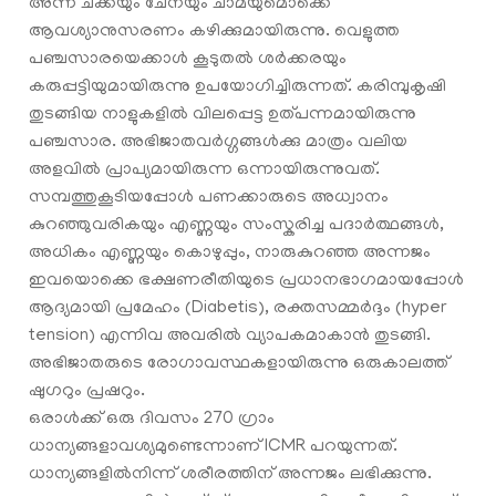
അന്ന് ചക്കയും ചേനയും ചാമയുമൊക്കെ
ആവശ്യാനുസരണം കഴിക്കുമായിരുന്നു. വെളുത്ത
പഞ്ചസാരയെക്കാൾ കൂടുതൽ ശർക്കരയും
കരുപ്പട്ടിയുമായിരുന്നു ഉപയോഗിച്ചിരുന്നത്. കരിമ്പുകൃഷി
തുടങ്ങിയ നാളുകളിൽ വിലപ്പെട്ട ഉത്പന്നമായിരുന്നു
പഞ്ചസാര. അഭിജാതവർഗ്ഗങ്ങൾക്കു മാത്രം വലിയ
അളവിൽ പ്രാപ്യമായിരുന്ന ഒന്നായിരുന്നുവത്.
സമ്പത്തുകൂടിയപ്പോൾ പണക്കാരുടെ അധ്വാനം
കുറഞ്ഞുവരികയും എണ്ണയും സംസ്കരിച്ച പദാര്‍ത്ഥങ്ങള്‍,
അധികം എണ്ണയും കൊഴുപ്പും, നാരുകുറഞ്ഞ അന്നജം
ഇവയൊക്കെ ഭക്ഷണരീതിയുടെ പ്രധാനഭാഗമായപ്പോൾ
ആദ്യമായി പ്രമേഹം (Diabetis), രക്തസമ്മര്‍ദ്ദം (hyper
tension) എന്നിവ അവരിൽ വ്യാപകമാകാൻ തുടങ്ങി.
അഭിജാതരുടെ രോഗാവസ്ഥകളായിരുന്നു ഒരുകാലത്ത്
ഷുഗറും പ്രഷറും.
ഒരാൾക്ക് ഒരു ദിവസം 270 ഗ്രാം
ധാന്യങ്ങളാവശ്യമുണ്ടെന്നാണ് ICMR പറയുന്നത്.
ധാന്യങ്ങളിൽനിന്ന് ശരീരത്തിന് അന്നജം ലഭിക്കുന്നു.