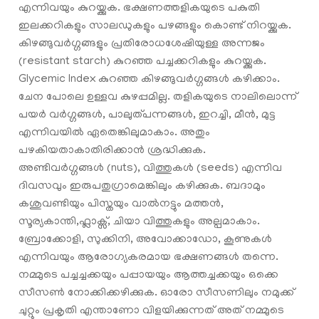
എന്നിവയും കുറയ്ക്കുക. ഭക്ഷണത്തളികയുടെ പകുതി
ഇലക്കറികളും സാലഡുകളും പഴങ്ങളും കൊണ്ട് നിറയ്ക്കുക.
കിഴങ്ങുവർഗ്ഗങ്ങളും പ്രതിരോധശേഷിയുള്ള അന്നജം
(resistant starch) കുറഞ്ഞ പച്ചക്കറികളും കുറയ്ക്കുക.
Glycemic Index കുറഞ്ഞ കിഴങ്ങുവർഗ്ഗങ്ങൾ കഴിക്കാം.
ചേന പോലെ ഉള്ളവ കുഴപ്പമില്ല. തളികയുടെ നാലിലൊന്ന്
പയർ വർഗ്ഗങ്ങൾ, പാലുത്പന്നങ്ങൾ, ഇറച്ചി, മീൻ, മുട്ട
എന്നിവയിൽ ഏതെങ്കിലുമാകാം. അതും
പഴകിയതാകാതിരിക്കാൻ ശ്രദ്ധിക്കുക.
അണ്ടിവർഗ്ഗങ്ങൾ (nuts), വിത്തുകൾ (seeds) എന്നിവ
ദിവസവും ഇരുപതുഗ്രാമെങ്കിലും കഴിക്കുക. ബദാമും
കശുവണ്ടിയും പിസ്തയും വാൽനട്ടും മത്തൻ,
സൂര്യകാന്തി,ഫ്ലാക്സ്, ചിയാ വിത്തുകളും അല്പമാകാം.
ബ്രോക്കോളി, സുക്കിനി, അവോക്കാഡോ, കൂണുകൾ
എന്നിവയും ആരോഗ്യകരമായ ഭക്ഷണങ്ങൾ തന്നെ.
നമ്മുടെ പച്ചച്ചക്കയും പപ്പായയും ആത്തച്ചക്കയും ഒക്കെ
സീസൺ നോക്കിക്കഴിക്കുക. ഓരോ സീസണിലും നമുക്ക്
ചുറ്റും പ്രകൃതി എന്താണോ വിളയിക്കുന്നത് അത് നമ്മുടെ