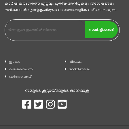
കാര്‍ഷികരംഗത്തെ ഏറ്റവും പുതിയ അറിവുകളും വിശേഷങ്ങളും
ലഭിക്കുവാന്‍ എൻ്റെകൃഷിയുടെ വാര്‍ത്താപ്പത്രിക വരിക്കാരാവുക.
സബ്സ്ക്രൈബ്
തുടക്കം
വിശേഷം
കാ‍ർഷികവിപണി
അറിവ് ശേഖരം
വാര്‍ത്താവരമ്പ്
നമ്മുടെ കൂട്ടായ്മയുടെ ഭാഗമാകൂ