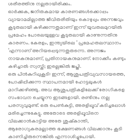
ശരീരത്തിനു നല്ലതായിരിക്കും.
ഓർക്കുക, ജനിതകമായ കാരണങ്ങൾക്കൊപ്പം
വ്യായാമമില്ലാത്ത ജീവിതരീതിയും കൊഴുപ്പും അന്നജവും
കൂടുതലായി കഴിക്കുന്നതുമാണ് ഇന്ന് യുവതലമുറയിൽ
പ്രമേഹം പോലെയുള്ളവ കൂടുതലായി കാണുന്നതിനു
കാരണം. കേരളം, ഇന്ത്യയിലെ ‘ പ്രമേഹതലസ്ഥാനം
‘എന്നാണ് അറിയപ്പെടുന്നതുതന്നെ. അന്നജം
നായകനുമാണ്, പ്രതിനായകനുമാണ്. നോക്കീം കണ്ടും
കഴിച്ചാൽ സ്വസ്തി; ഇല്ലെങ്കിൽ ജപ്തി.
ഒരു പിന്‍കുറിപ്പുകൂടി: ഇന്ന്, ആശുപത്രിവ്യവസായത്തെ,
പോഷിപ്പിക്കുന്ന സ്ഥാപനമായി ഹോട്ടലുകൾ
മാറിക്കഴിഞ്ഞു. അവ ആശുപത്രികളിലേക്ക് രോഗികളെ
സംഭാവന ചെയ്യുന്ന ഇടങ്ങളായി. രണ്ടിനും നല്ല
പരസ്യവുമുണ്ട്. ഒരു പെൺകുട്ടി, അരളിപ്പൂവ് കടിച്ചപ്പോൾ
മരിച്ചെന്നുകേട്ടു. അതോടെ അരളിപ്പൂവിനെ
വിലക്കാന്‍കാട്ടിയ അതേ ശുഷ്കാന്തി,
ആരോഗ്യകരമല്ലാത്ത ഭക്ഷണങ്ങൾ വിലക്കാനും കൂടി
കാണിച്ചിരുന്നെങ്കിൽ എന്നാശിച്ചുപോയി.