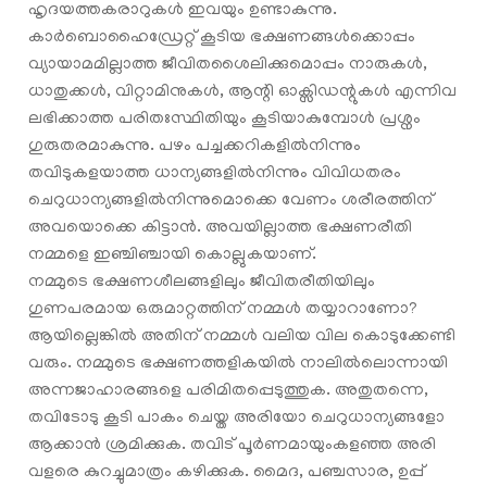
ഹൃദയത്തകരാറുകള്‍ ഇവയും ഉണ്ടാകുന്നു.
കാർബൊഹൈഡ്രേറ്റ് കൂടിയ ഭക്ഷണങ്ങൾക്കൊപ്പം
വ്യായാമമില്ലാത്ത ജീവിതശൈലിക്കുമൊപ്പം നാരുകൾ,
ധാതുക്കൾ, വിറ്റാമിനുകൾ, ആന്റി ഓക്സിഡന്റുകൾ എന്നിവ
ലഭിക്കാത്ത പരിതഃസ്ഥിതിയും കൂടിയാകുമ്പോൾ പ്രശ്നം
ഗുരുതരമാകുന്നു. പഴം പച്ചക്കറികളിൽനിന്നും
തവിടുകളയാത്ത ധാന്യങ്ങളിൽനിന്നും വിവിധതരം
ചെറുധാന്യങ്ങളിൽനിന്നുമൊക്കെ വേണം ശരീരത്തിന്
അവയൊക്കെ കിട്ടാൻ. അവയില്ലാത്ത ഭക്ഷണരീതി
നമ്മളെ ഇഞ്ചിഞ്ചായി കൊല്ലുകയാണ്.
നമ്മുടെ ഭക്ഷണശീലങ്ങളിലും ജീവിതരീതിയിലും
ഗുണപരമായ ഒരുമാറ്റത്തിന് നമ്മൾ തയ്യാറാണോ?
ആയില്ലെങ്കിൽ അതിന് നമ്മൾ വലിയ വില കൊടുക്കേണ്ടി
വരും. നമ്മുടെ ഭക്ഷണത്തളികയിൽ നാലിൽലൊന്നായി
അന്നജാഹാരങ്ങളെ പരിമിതപ്പെടുത്തുക. അതുതന്നെ,
തവിടോടു കൂടി പാകം ചെയ്ത അരിയോ ചെറുധാന്യങ്ങളോ
ആക്കാൻ ശ്രമിക്കുക. തവിട് പൂർണമായുംകളഞ്ഞ അരി
വളരെ കുറച്ചുമാത്രം കഴിക്കുക. മൈദ, പഞ്ചസാര, ഉപ്പ്