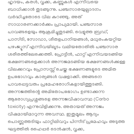
ഹൃദയം, കരൾ, വൃക്ക, കണ്ണുകൾ എന്നിവയെ
ബാധിക്കാൻ തുടങ്ങുന്നു. പഞ്ചസാരയുല്പാദനം
വര്‍ദ്ധിച്ചതോടെ വില കുറഞ്ഞു. അത്
സാധാരണക്കാര്‍ക്കും പ്രാപ്യമായി. പഞ്ചസാര
പാവങ്ങളെയും ആക്രമിച്ചുതുടങ്ങി. വെളുത്ത ബ്രഡ്,
പാസ്ട്രി, സോഡാ, ശീതളപാനിയങ്ങള്‍, മധുരംകയറ്റിയ
പഴംജ്യൂസ് എന്നിവയിലൂടം വലിയതോതില്‍ പഞ്ചസാര
ശരീരത്തിലേക്കെത്തി. പ്രോട്ടീൻ, ഫാറ്റ് എന്നിവയടങ്ങിയ
ഭക്ഷണങ്ങളെക്കാൾ അന്നജമടങ്ങിയ ഭക്ഷണങ്ങൾക്കുള്ള
വിലക്കുറവും പ്രോസസ്സ് ചെയ്ത ഭക്ഷണങ്ങളുടെ അമിത
ഉപഭോഗവും കാര്യങ്ങള്‍ വഷളാക്കി. അങ്ങനെ
പാവപ്പെട്ടവരും പ്രമേഹരോഗികളായിത്തുടങ്ങി.
അന്നജത്തിന്റെ അമിതോപഭോഗം ഉണ്ടാക്കുന്ന
ആരോഗ്യപ്രശ്നങ്ങളെ അന്നജവിഷാവസ്ഥ (Carbo
toxicity) എന്നുവിളിക്കുന്നു. അതായത് അന്നജം
വിഷമായിമാറുന്ന അവസ്ഥ. ഇതുമൂലം ആദ്യം
പൊണ്ണത്തടിയും ഫാറ്റിലിവറും പിന്നീട് പ്രമേഹവും അടുത്ത
ഘട്ടത്തിൽ ഹൈപ്പർ ടെൻഷൻ, വൃക്ക,