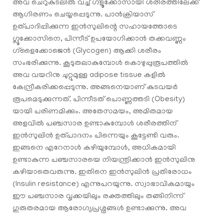
അവ ചെറുകുടലിൽ വച്ച് ഗ്ളൂക്കോസായി ശരീരത്തിലേക്ക്
ആഗിരണം ചെയ്യപ്പെടുന്നു. പാൻക്രിയാസ്
ഉത്പാദിപ്പിക്കുന്ന ഇൻസുലിന്റെ സഹായത്തോടെ
ഗ്ലൂക്കോസിനെ, പിന്നീട് ഉപയോഗിക്കാൻ തക്കവണ്ണം
ഗ്ളൈക്കോജെൻ (Glycogen) ആക്കി ശരീരം
സംഭരിക്കുന്നു. കൂടുതലാകുമ്പോൾ കൊഴുപ്പുരൂപത്തിൽ
അവ വയറിനു ചുറ്റുമുള്ള adipose tissue കളിൽ
കേന്ദ്രീകരിക്കപ്പെടുന്നു. അങ്ങനെയാണ് കുടവയര്‍
രൂപമെടുക്കുന്നത്. പിന്നീടത് പൊണ്ണത്തടി (Obesity)
യായി പരിണമിക്കും. അതേസമയം, അമിതമായ
അളവിൽ പഞ്ചസാര ഉണ്ടാകുമ്പോൾ ശരീരത്തിന്
ഇൻസുലിൻ ഉത്പാദനം പിന്നെയും കൂട്ടേണ്ടി വരും.
ഇങ്ങനെ എറേനാൾ കഴിയുമ്പോൾ, അധികമായി
ഉണ്ടാകുന്ന പഞ്ചസാരയെ നിയന്ത്രിക്കാൻ ഇൻസുലിനു
കഴിയാതെവരുന്നു. ഇതിനെ ഇൻസുലിൻ പ്രതിരോധം
(Insulin resistance) എന്നുപറയുന്നു. സ്വാഭാവികമായും
ഈ പഞ്ചസാര വൃക്കയിലും രക്തത്തിലും തങ്ങിനിന്ന്
ഗുരുതരമായ ആരോഗ്യപ്രശ്നങ്ങൾ ഉണ്ടാക്കുന്നു. അവ