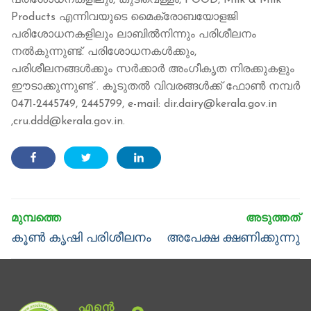
പരിശോധനകളിലും, കുടിവെള്ളം, FOOD, Milk & Milk
Products എന്നിവയുടെ മൈക്രോബയോളജി
പരിശോധനകളിലും ലാബിൽനിന്നും പരിശീലനം
നൽകുന്നുണ്ട്. പരിശോധനകൾക്കും,
പരിശീലനങ്ങൾക്കും സർക്കാർ അംഗീകൃത നിരക്കുകളും
ഈടാക്കുന്നുണ്ട് . കൂടുതൽ വിവരങ്ങൾക്ക് ഫോൺ നമ്പർ
0471-2445749, 2445799, e-mail: dir.dairy@kerala.gov.in
,cru.ddd@kerala.gov.in.
Post
navigation
Previous
Next
കൂണ്‍ കൃഷി പരിശീലനം
അപേക്ഷ ക്ഷണിക്കുന്നു
post:
post: