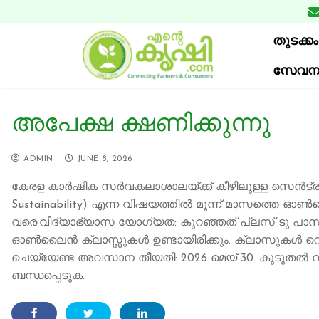
Skip
to
തുടക്കം
content
സേവന
അപേക്ഷ ക്ഷണിക്കുന്നു
ADMIN
JUNE 8, 2026
കേരള കാർഷിക സർവകലാശാലയ്ക്ക് കീഴിലുള്ള സെൻട്രൽ ട്രെ
Sustainability) എന്ന വിഷയത്തിൽ മൂന്ന് മാസത്തെ ഓൺലൈൻ 
വരെ.വിദ്യാഭ്യാസ യോഗ്യത: കുറഞ്ഞത് പ്ലസ് ടു പാസായിര
ഓൺലൈൻ ക്ലാസ്സുകൾ ഉണ്ടായിരിക്കും. ക്ലാസുകൾ റെക്കോർ
ചെയ്യേണ്ട അവസാന തീയതി: 2026 മെയ് 30. കൂടുതൽ വിവര
ബന്ധപ്പെടുക.