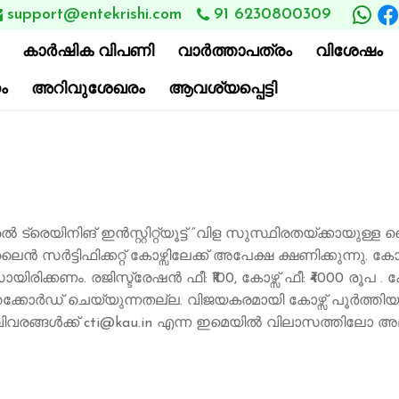
support@entekrishi.com
91 6230800309

കാര്‍ഷിക വിപണി
വാ‍ർത്താപത്രം
വിശേഷം
ം
അറിവുശേഖരം
ആവശ്യപ്പെട്ടി
യിനിങ് ഇൻസ്റ്റിറ്റ്യൂട്ട് “വിള സുസ്ഥിരതയ്ക്കായുള്ള 
സർട്ടിഫിക്കറ്റ് കോഴ്സിലേക്ക് അപേക്ഷ ക്ഷണിക്കുന്നു. ക
ിക്കണം. രജിസ്ട്രേഷൻ ഫീ: ₹100, കോഴ്സ് ഫീ: ₹4000 രൂപ 
ഡ് ചെയ്യുന്നതല്ല. വിജയകരമായി കോഴ്സ് പൂർത്തിയാക്കുന്
ങ്ങൾക്ക് cti@kau.in എന്ന ഇമെയിൽ വിലാസത്തിലോ അല്ലെങ