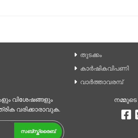
തുടക്കം
കാ‍ർഷികവിപണി
വാര്‍ത്താവരമ്പ്
കളും വിശേഷങ്ങളും
നമ്മുടെ
ത്രിക വരിക്കാരാവുക.
സബ്സ്ക്രൈബ്