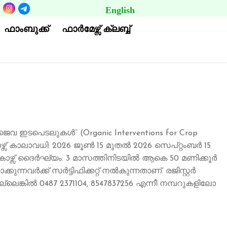
English
BUTTON
ഫാംബുക്ക്
ഫാര്‍മേഴ്സ് ക്ലബ്ബ്
ജൈവ ഇടപെടലുകൾ” (Organic Interventions for Crop
ോഴ്സ് കാലാവധി: 2026 ജൂൺ 15 മുതൽ 2026 സെപ്റ്റംബർ 15
. കോഴ്സ് ദൈർഘ്യം: 3 മാസത്തിനിടയിൽ ആകെ 50 മണിക്കൂർ
നവർക്ക് സർട്ടിഫിക്കറ്റ് നൽകുന്നതാണ്. രജിസ്റ്റർ
്കിൽ 0487 2371104, 8547837256 എന്നീ നമ്പറുകളിലോ