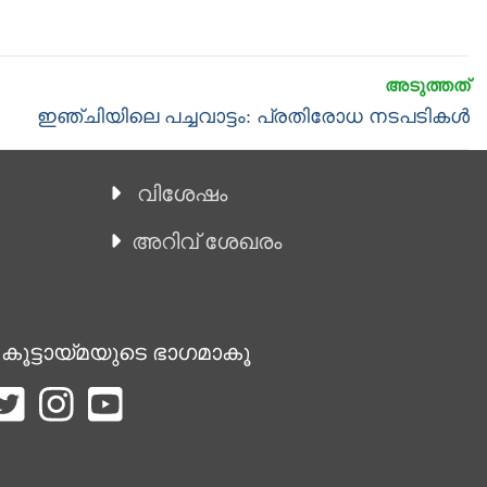
Next
ഇഞ്ചിയിലെ പച്ചവാട്ടം: പ്രതിരോധ നടപടികൾ
post:
വിശേഷം
അറിവ് ശേഖരം
 കൂട്ടായ്മയുടെ ഭാഗമാകൂ