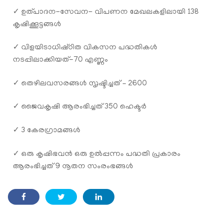
✓ ഉത്പാദന-സേവന- വിപണന മേഖലകളിലായി 138
കൃഷിക്കൂട്ടങ്ങൾ
✓ വിളയിടാധിഷ്‌ഠിത വികസന പദ്ധതികൾ
നടപ്പിലാക്കിയത്-70 എണ്ണം
✓ തെഴിലവസരങ്ങൾ സൃഷ്ടിച്ചത് – 2600
✓ ജൈവകൃഷി ആരംഭിച്ചത് 350 ഹെക്ടർ
✓ 3 കേരഗ്രാമങ്ങൾ
✓ ഒരു കൃഷിഭവൻ ഒരു ഉൽപ്പന്നം പദ്ധതി പ്രകാരം
ആരംഭിച്ചത് 9 നൂതന സംരംഭങ്ങൾ