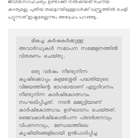
ജീവിതസാഹചര്യം ഉണ്ടാക്കി നൽകിയത് ചെറിയ
കാര്യമല്ല. പുതിയ തലമുറയിലുള്ളവർക്ക് വസ്ത്രത്തിൽ ചെളി
പറ്റുന്നത് ഇഷ്ടമല്ലെന്നും അദ്ദേഹം പറഞ്ഞു.
    മികച്ച കർഷകർക്കുള്ള 
അവാർഡുകൾ സമാപന സമ്മേളനത്തിൽ 
വിതരണം ചെയ്തു.

    ഒരു വര്‍ഷം നീണ്ടുനിന്ന 
കൃഷിക്കൊപ്പം കളമശ്ശേരി പദ്ധതിയുടെ 
വിജയത്തിന്റെ ഭാഗമായാണ് എട്ടുദിവസം 
നീണ്ടുനിന്ന കാർഷികോത്സവം 
സംഘടിപ്പിച്ചത്. നടൻ മമ്മൂട്ടിയാണ് 
കാർഷികോത്സവം ഉദ്ഘാടനം ചെയ്തത്. 
ജൈവകാർഷികോൽപന്ന പ്രദർശനവും 
വിപണനവും, മണ്ഡലത്തിലെ 
കൃഷിയിടങ്ങളിലായി ഉൽപാദിപ്പിച്ച 