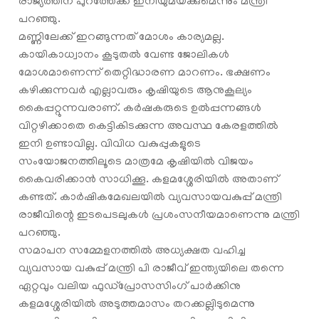
രാജ്യത്തിന് പുറത്തേക്ക് ഇനിയുമയക്കുമെന്നും മന്ത്രി
പറഞ്ഞു.
മണ്ണിലേക്ക് ഇറങ്ങുന്നത് മോശം കാര്യമല്ല.
കായികാധ്വാനം കൂടുതൽ വേണ്ട ജോലികൾ
മോശമാണെന്ന് തെറ്റിദ്ധാരണ മാറണം. ഭക്ഷണം
കഴിക്കുന്നവർ എല്ലാവരും കൃഷിയുടെ ആനുകൂല്യം
കൈപ്പറ്റുന്നവരാണ്. കർഷകരുടെ ഉൽപ്പന്നങ്ങൾ
വിറ്റഴിക്കാതെ കെട്ടികിടക്കുന്ന അവസ്ഥ കേരളത്തില്‍
ഇനി ഉണ്ടാവില്ല. വിവിധ വകുപ്പുകളുടെ
സംയോജനത്തിലൂടെ മാത്രമേ കൃഷിയിൽ വിജയം
കൈവരിക്കാൻ സാധിക്കൂ. കളമശ്ശേരിയില്‍ അതാണ്
കണ്ടത്. കാർഷികമേഖലയിൽ വ്യവസായവകുപ്പ് മന്ത്രി
രാജീവിന്റെ ഇടപെടലുകള്‍ പ്രശംസനീയമാണെന്നു മന്ത്രി
പറഞ്ഞു.
സമാപന സമ്മേളനത്തിൽ അധ്യക്ഷത വഹിച്ച
വ്യവസായ വകുപ്പ് മന്ത്രി പി രാജീവ് ഇന്ത്യയിലെ തന്നെ
ഏറ്റവും വലിയ ഫുഡ്പ്രോസസിംഗ് പാർക്കിനു
കളമശ്ശേരിയിൽ അടുത്തമാസം തറക്കല്ലിടുമെന്നു