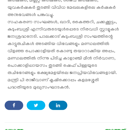
കർഷകർ, മില്ലറ്റ് കർഷകർ, ജൈവ കർഷകർ,
യുവകർഷകർ തുടങ്ങി വിവിധ മേഖലകളിലെ കർഷകർ
അനുഭവങ്ങൾ പങ്കുവച്ചു.
സഹകരണ സംഘങ്ങള്‍, ഖാദി, കൈത്തറി, ചക്കക്കൂട്ടം,
കുടുംബശ്രീ എന്നിവരുടെയുൾപ്പെടെ നിരവധി സ്റ്റാളുകള്‍
ജനശ്രദ്ധനേടി. പാലക്കാട് കുടുംബശ്രീ സംഘത്തിന്റെ
കാട്ടുരുചികൾ അടങ്ങിയ വിഭവങ്ങളും മണ്ഡലത്തിൽ
വിളഞ്ഞ പൊക്കാളിയരി കൊണ്ടു തയാറാക്കിയ അപ്പം,
മണ്ഡലത്തിൽ നിന്നു പിടിച്ച കാളാഞ്ചി മീൻ നിർവാണ,
പൊക്കാളിപ്പായസം തുടങ്ങി ഷെഫ് പിള്ളയുടെ
രുചിഭേദങ്ങളും ഭക്ഷ്യമേളയിലെ ജനപ്രിയവിഭവങ്ങളായി.
മന്ത്രി പി രാജീവാണ് കൃഷിക്കൊപ്പം കളമശ്ശേരി
പദ്ധതിയുടെ മുഖ്യസംഘാടകന്‍.