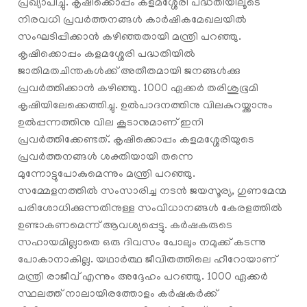
പ്രഖ്യാപിച്ചു. കൃഷിക്കൊപ്പം കളമശ്ശേരി പദ്ധതിയിലൂടെ
നിരവധി പ്രവർത്തനങ്ങൾ കാർഷികമേഖലയിൽ
സംഘടിപ്പിക്കാൻ കഴിഞ്ഞതായി മന്ത്രി പറഞ്ഞു.
കൃഷിക്കൊപ്പം കളമശ്ശേരി പദ്ധതിയിൽ
ജാതിമതചിന്തകൾക്ക് അതീതമായി ജനങ്ങൾക്കു
പ്രവർത്തിക്കാൻ കഴിഞ്ഞു. 1000 ഏക്കർ തരിശുഭൂമി
കൃഷിയിലേക്കെത്തിച്ചു. ഉൽപാദനത്തിനു വിലകുറയ്ക്കാനും
ഉൽപ്പന്നത്തിനു വില കൂടാനുമാണ് ഇനി
പ്രവർത്തിക്കേണ്ടത്. കൃഷിക്കൊപ്പം കളമശ്ശേരിയുടെ
പ്രവർത്തനങ്ങൾ ശക്തിയായി തന്നെ
മുന്നോട്ടുപോകുമെന്നും മന്ത്രി പറഞ്ഞു.
സമ്മേളനത്തിൽ സംസാരിച്ച നടൻ ജയസൂര്യ, ഗുണമേന്മ
പരിശോധിക്കുന്നതിനുള്ള സംവിധാനങ്ങൾ കേരളത്തിൽ
ഉണ്ടാകണമെന്ന് ആവശ്യപ്പെട്ടു. കർഷകരുടെ
സഹായമില്ലാതെ ഒരു ദിവസം പോലും നമുക്ക് കടന്നു
പോകാനാകില്ല. യഥാർത്ഥ ജീവിതത്തിലെ ഹീറോയാണ്
മന്ത്രി രാജീവ്‌ എന്നും അദ്ദേഹം പറഞ്ഞു. 1000 ഏക്കർ
സ്ഥലത്ത് നാലായിരത്തോളം കർഷകർക്ക്