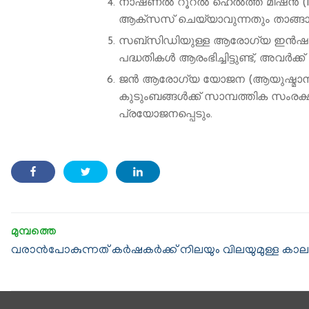
നാഷണൽ റൂറൽ ഹെൽത്ത് മിഷൻ (NRHM
ആക്സസ് ചെയ്യാവുന്നതും താങ്ങാ
സബ്സിഡിയുള്ള ആരോഗ്യ ഇൻഷുറ
പദ്ധതികൾ ആരംഭിച്ചിട്ടുണ്ട്, അവർക
ജൻ ആരോഗ്യ യോജന (ആയുഷ്മാൻ ഭ
കുടുംബങ്ങൾക്ക് സാമ്പത്തിക സംരക്
പ്രയോജനപ്പെടും.
വരാന്‍പോകുന്നത് കര്‍ഷകര്‍ക്ക് നിലയും വിലയുമുള്ള കാലം : 