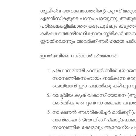
ശുചിത്വ അവബോധത്തിന്റെ കുറവ് മറ്റൊ
ഏജന്‍സികളുടെ പഠനം പറയുന്നു. അതു
പരിരക്ഷകളില്ലാതെ കടുംചൂടിലും കടുത്ത
കർഷകത്തൊഴിലാളികളായ സ്ത്രീകള്‍ അനുഭവി
ഇവയിലൊന്നും അവര്‍ക്ക് അര്‍ഹമായ പരിഗണ
ഇന്ത്യയിലെ സർക്കാർ ശ്രമങ്ങൾ:
പ്രധാനമന്ത്രി ഫസൽ ബീമാ യോജന 
സാമ്പത്തികസഹായം നൽകുന്ന ഒരു
ചെയ്യാന്‍ ഈ പദ്ധതിക്കു കഴിയുന്നു
രാഷ്ട്രീയ കൃഷിവികാസ് യോജന (ആർ
കാർഷിക, അനുബന്ധ മേഖലാ പദ്ധതി
നാഷണൽ അഗ്രികൾച്ചർ മാർക്കറ്റ് (e
ഓൺലൈൻ ട്രേഡിംഗ് പ്ലാറ്റ്ഫോമാണ
സാമ്പത്തിക ക്ഷേമവും ആരോഗ്യ പരിരക