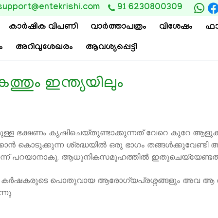
support@entekrishi.com
91 6230800309
കാര്‍ഷിക വിപണി
വാ‍ർത്താപത്രം
വിശേഷം
ഫാ
ം
അറിവുശേഖരം
ആവശ്യപ്പെട്ടി
തും ഇന്ത്യയിലും
ള്ള ഭക്ഷണം കൃഷിചെയ്തുണ്ടാക്കുന്നത് വേറെ കുറേ ആളുക
ന്‍ കൊടുക്കുന്ന ശ്രദ്ധയില്‍ ഒരു ഭാഗം തങ്ങള്‍ക്കുവേണ്ടി
ന്ന് പറയാനാകൂ. ആധുനികസമൂഹത്തില്‍ ഇതുചെയ്യേണ്ടത് 
െ കര്‍ഷകരുടെ പൊതുവായ ആരോഗ്യപ്രശ്നങ്ങളും അവ ആ ര
്നു.