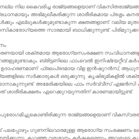
ല്ല നില കൈവരിച്ച രാജ്യങ്ങളെയാണ് വികസിതരാജ്യങ്ങള്‍ 
രധാനമായും അഭിമുഖീകരിക്കുന്ന ശാരീരികമായ പ്രശ്നം കനത്ത
കും എല്ലുകള്‍ക്കുമുണ്ടാകുന്ന ക്ഷതങ്ങളാണ്. വലിയ മുതല്‍
ികാരോഗ്യത്തെ സാരമായി ബാധിക്കുന്നുണ്ട്. പിരിമുറുക്കവും
നം:
രണയായി ശക്തമായ ആരോഗ്യസംരക്ഷണ സംവിധാനങ്ങളാണുള്ളത
മുണ്ടാകും. ബ്രിട്ടണിലെ ഫാംവെല്‍ ഇനിഷ്യേറ്റീവ് കര്
്നത് ഉദാഹരണമാണ്. ഫ്രലപ്രദമായ വിള ഇൻഷുറൻസ്, ആധു
ളിലെ സര്‍ക്കാരുകള്‍ ഒരുക്കുന്നു. കൃഷിഭൂമികളില്‍ ശക
കാനാകുന്നുണ്ട്. അമേരിക്കയിലെ ഫാം സര്‍വ്വീസ് ഏജന്‍സി
ത് ശാരീരികക്ഷതം ഏറെക്കുറയുന്നതിന് കാരണമായിട്ടുണ്ട്.
രോഗമിച്ചുകൊണ്ടിരിക്കുന്ന രാജ്യങ്ങളെയാണ് വികസ്വരരാജ്
 പലപ്പോഴും ഗുണനിലവാരമുള്ള ആരോഗ്യ സംരക്ഷണം ലഭിക്ക
നയിക്കുന്നു. കുറഞ്ഞ വരുമാനം കർഷകരെയും അവരുടെ കു