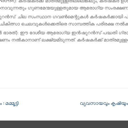
): കർഷകർക്ക് മാത്രമുള്ളതല്ലെങ്കിലും, കർഷകർ ഉൾപ്
നാവുന്നതും ഗുണമേന്മയുള്ളതുമായ ആരോഗ്യ സംരക്ഷണം
ൻസ്: ചില സംസ്ഥാന ഗവൺമെന്റുകൾ കർഷകർക്കായി 
്ക് ചികിത്സാ ചെലവുകൾക്കെതിരെ സാമ്പത്തിക പരിരക്ഷ നൽകു
ാരത്): ഈ ദേശീയ ആരോഗ്യ ഇൻഷുറൻസ് പദ്ധതി ഗ്രാ
ഷണം നൽകാനാണ് ലക്ഷ്യമിടുന്നത്. കർഷകർക്ക് മാത്രമുള്ളത
മമ്മൂട്ടി
വ്യവസായവും കൃഷിയും 