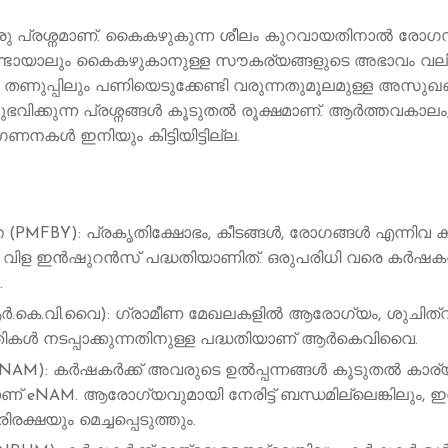
രു പ്രശ്നമാണ്. കൈകഴുകുന്ന ശീലം കുറവായതിനാല്‍ രോ
ണ്ടായാലും കൈകഴുകാനുള്ള സൗകര്യങ്ങളുടെ അഭാവം വലി
 തണുപ്പിലും പണിയെടുക്കേണ്ടി വരുന്നതുമൂലമുള്ള അസുഖ
ക്കുന്ന പ്രശ്നങ്ങള്‍ കൂടുതല്‍ രൂക്ഷമാണ്. ആര്‍ത്തവകാല
നകള്‍ ഇനിയും കിട്ടിയിട്ടില്ല.
(PMFBY): പ്രകൃതിക്ഷോഭം, കീടങ്ങൾ, രോഗങ്ങൾ എന്നിവ
 വിള ഇൻഷുറൻസ് പദ്ധതിയാണിത്. ഒരുപരിധി വരെ കര്‍ഷ
.
.കെ.വി.വൈ): ഗ്രാമീണ മേഖലകളിൽ ആരോഗ്യം, ശുചിത്വം എ
കൾ നടപ്പാക്കുന്നതിനുള്ള പദ്ധതിയാണ് ആർകെവിവൈ.
NAM): കർഷകർക്ക് അവരുടെ ഉൽപ്പന്നങ്ങൾ കൂടുതൽ കാര്യക്ഷ
് eNAM. ആരോഗ്യവുമായി നേരിട്ട് ബന്ധമില്ലെങ്കിലും,
്ഷയും മെച്ചപ്പെടുത്തും.