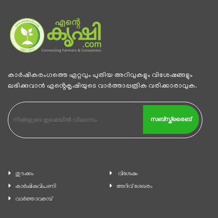
കാര്‍ഷികരംഗത്തെ ഏറ്റവും പുതിയ അറിവുകളും വിശേഷങ്ങളും
ലഭിക്കുവാന്‍ എൻ്റെകൃഷിയുടെ വാര്‍ത്താപ്പത്രിക വരിക്കാരാവുക.
സബ്സ്ക്രൈബ്
തുടക്കം
വിശേഷം
കാ‍ർഷികവിപണി
അറിവ് ശേഖരം
വാര്‍ത്താവരമ്പ്