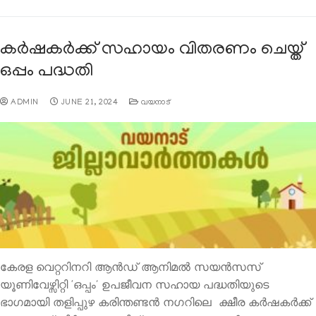
കർഷകർക്ക് സഹായം വിതരണം ചെയ്ത്
ഒപ്പം പദ്ധതി
ADMIN
JUNE 21, 2024
വയനാട്
കേരള വെറ്ററിനറി ആന്‍ഡ് ആനിമല്‍ സയന്‍സസ്
യൂണിവേഴ്സിറ്റി ‘ഒപ്പം’ ഉപജീവന സഹായ പദ്ധതിയുടെ
ഭാഗമായി തളിപ്പുഴ കരിന്തണ്ടന്‍ നഗറിലെ ക്ഷീര കര്‍ഷകര്‍ക്ക്