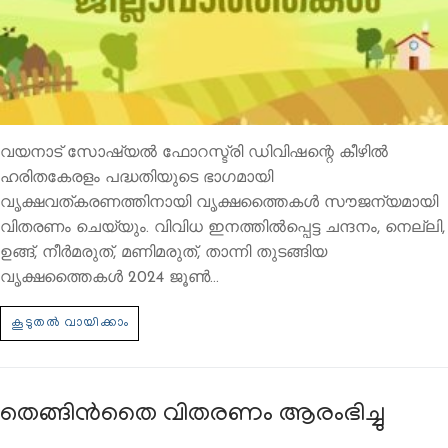
വയനാട് സോഷ്യൽ ഫോറസ്ട്രി ഡിവിഷന്റെ കീഴിൽ
ഹരിതകേരളം പദ്ധതിയുടെ ഭാഗമായി
വൃക്ഷവത്കരണത്തിനായി വൃക്ഷത്തൈകൾ സൗജന്യമായി
വിതരണം ചെയ്യും. വിവിധ ഇനത്തിൽപ്പെട്ട ചന്ദനം, നെല്ലി,
ഉങ്ങ്, നീർമരുത്, മണിമരുത്, താന്നി തുടങ്ങിയ
വൃക്ഷത്തൈകൾ 2024 ജൂൺ…
തെങ്ങിന്‍തൈ വിതരണം ആരംഭിച്ചു