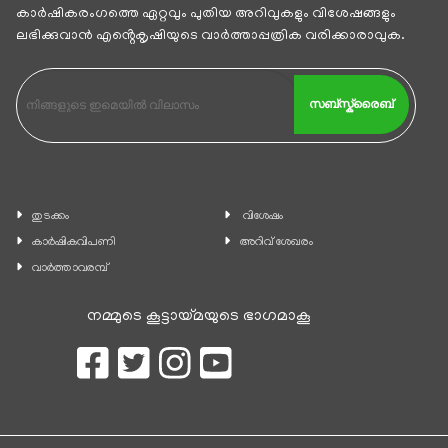
കാര്‍ഷികരംഗത്തെ ഏറ്റവും പുതിയ അറിവുകളും വിശേഷങ്ങളും
ലഭിക്കുവാന്‍ എൻ്റെകൃഷിയുടെ വാര്‍ത്താപ്പത്രിക വരിക്കാരാവുക.
സബ്സ്ക്രൈബ്
തുടക്കം
വിശേഷം
കാ‍ർഷികവിപണി
അറിവ് ശേഖരം
വാര്‍ത്താവരമ്പ്
നമ്മുടെ കൂട്ടായ്മയുടെ ഭാഗമാകൂ