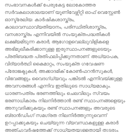
സംഭാവനകൾക്ക് പേരുകേട്ട ലോകോത്തര
സർവകലാശാലയാണ് യൂണിവേഴ്സിറ്റി ഓഫ് വെസ്റ്റേൺ
ഓസ്ട്രേലിയ. കാർഷികശാസ്ത്രം,
കാലാവസ്ഥാവ്യതിയാനം, പരിസ്ഥിതിശാസ്ത്രം,
വനശാസ്ത്രം എന്നിവയിൽ സംയുക്തപദ്ധതികൾ
ലക്ഷ്യമിടുന്ന കരാർ, ആഗോളവെല്ലുവിളികളെ
അഭിമുഖീകരിക്കാനുള്ള ഇരുസ്ഥാപനങ്ങളുടെയും
പ്രതിബദ്ധത പ്രതിഫലിപ്പിക്കുന്നതാണ്. അധ്യാപക,
വിദ്യാർത്ഥി കൈമാറ്റം, സംയുക്ത ഗവേഷണ
പ്രോജക്ടുകൾ, അക്കാദമിക് കോൺഫറൻസുകൾ,
വിഭവങ്ങളും വൈദഗ്ധ്യവും പങ്കിടൽ എന്നിവയ്ക്കുള്ള
അവസരങ്ങൾ എന്നിവ ഇതിലൂടെ സാധ്യമാകും.
ധാരണപത്രം ഭരണത്തിലും ചെലവിലും സ്വയം
ഭരണാധികാരം നിലനിർത്താൻ രണ്ട് സ്ഥാപനങ്ങളെയും
അനുവദിക്കുകയും രണ്ട് സ്ഥാപനങ്ങളും അവരുടെ
ബ്രാൻഡിംഗ് സമഗ്രത നിലനിർത്തുന്നുവെന്ന്
ഉറപ്പാക്കുകയും ചെയ്യുന്ന വ്യവസ്ഥകളുള്ള കരാർ
അഞ്ചുവർഷത്തേക്ക് സാധ്യതയുള്ളതായി തുടരും.