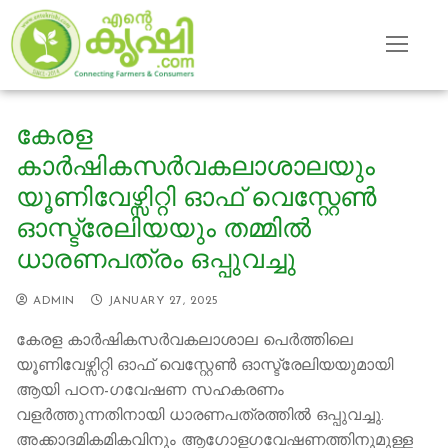
Skip
to
content
കേരള
കാർഷികസർവകലാശാലയും
യൂണിവേഴ്സിറ്റി ഓഫ് വെസ്റ്റേൺ
ഓസ്ട്രേലിയയും തമ്മില്‍
ധാരണപത്രം ഒപ്പുവച്ചു
ADMIN
JANUARY 27, 2025
കേരള കാർഷികസർവകലാശാല പെർത്തിലെ
യൂണിവേഴ്സിറ്റി ഓഫ് വെസ്റ്റേൺ ഓസ്ട്രേലിയയുമായി
ആയി പഠന-ഗവേഷണ സഹകരണം
വളർത്തുന്നതിനായി ധാരണപത്രത്തിൽ ഒപ്പുവച്ചു.
അക്കാദമികമികവിനും ആഗോളഗവേഷണത്തിനുമുള്ള