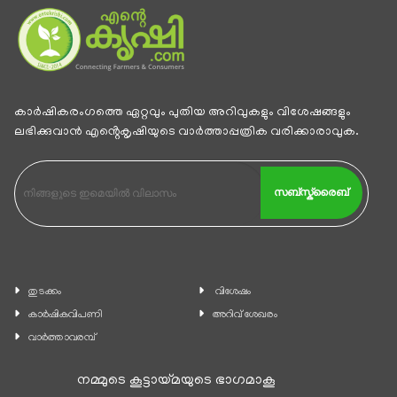
കാര്‍ഷികരംഗത്തെ ഏറ്റവും പുതിയ അറിവുകളും വിശേഷങ്ങളും
ലഭിക്കുവാന്‍ എൻ്റെകൃഷിയുടെ വാര്‍ത്താപ്പത്രിക വരിക്കാരാവുക.
സബ്സ്ക്രൈബ്
തുടക്കം
വിശേഷം
കാ‍ർഷികവിപണി
അറിവ് ശേഖരം
വാര്‍ത്താവരമ്പ്
നമ്മുടെ കൂട്ടായ്മയുടെ ഭാഗമാകൂ