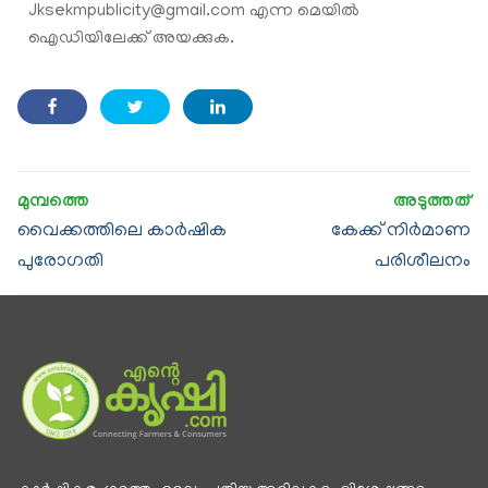
Jksekmpublicity@gmail.com എന്ന മെയിൽ
ഐഡിയിലേക്ക് അയക്കുക.
വൈക്കത്തിലെ കാര്‍ഷിക
കേക്ക് നിർമാണ
പുരോഗതി
പരിശീലനം