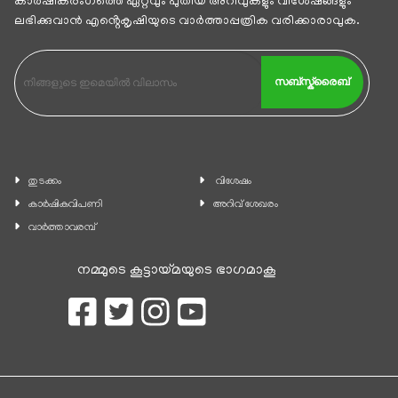
കാര്‍ഷികരംഗത്തെ ഏറ്റവും പുതിയ അറിവുകളും വിശേഷങ്ങളും
ലഭിക്കുവാന്‍ എൻ്റെകൃഷിയുടെ വാര്‍ത്താപ്പത്രിക വരിക്കാരാവുക.
സബ്സ്ക്രൈബ്
തുടക്കം
വിശേഷം
കാ‍ർഷികവിപണി
അറിവ് ശേഖരം
വാര്‍ത്താവരമ്പ്
നമ്മുടെ കൂട്ടായ്മയുടെ ഭാഗമാകൂ