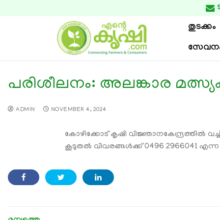

തുടക്കം
സേവന
പരിശീലനം: അലങ്കാര മത്സ്യ
ADMIN
NOVEMBER 4, 2024
കോഴിക്കോട് കൃഷി വിജ്ഞാനകേന്ദ്രത്തില്‍ വ
കൂടുതല്‍ വിവരങ്ങള്‍ക്ക് 0496 2966041 എ