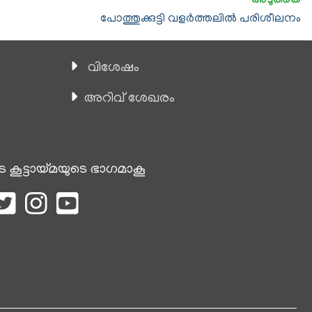
പോത്തുക്കുട്ടി വളര്‍ത്തലിൽ പരിശീലനം
വിശേഷം
അറിവ് ശേഖരം
െ കൂട്ടായ്മയുടെ ഭാഗമാകൂ