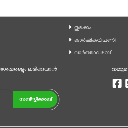
തുടക്കം
കാ‍ർഷികവിപണി
വാര്‍ത്താവരമ്പ്
േഷങ്ങളും ലഭിക്കുവാന്‍
നമ്മുട
സബ്സ്ക്രൈബ്