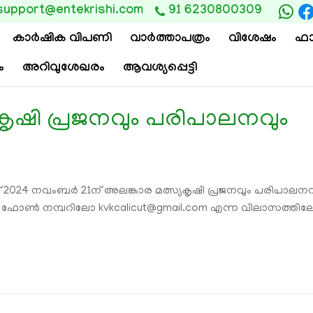
support@entekrishi.com
91 6230800309
കാര്‍ഷിക വിപണി
വാ‍ർത്താപത്രം
വിശേഷം
ഫാ
ം
അറിവുശേഖരം
ആവശ്യപ്പെട്ടി
കൃഷി പ്രജനവും പരിപാലനവും
ച്ച് 2024 നവംബര്‍ 21ന് അലങ്കാര മത്സ്യകൃഷി പ്രജനവും പരിപാല
ന്ന ഫോണ്‍ നമ്പറിലോ kvkcalicut@gmail.com എന്ന വിലാസത്തില