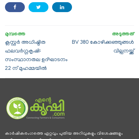
ക്ലസ്റ്റർ അധിഷ്ഠിത
BV 380 കോഴിക്കുഞ്ഞുങ്ങൾ
ഫലവർഗ്ഗകൃഷി:
വില്പനയ്ക്ക്
സംസ്ഥാനതല ഉദ്ഘാടനം
22 ന് മുഹമ്മയിൽ
കാര്‍ഷികരംഗത്തെ ഏറ്റവും പുതിയ അറിവുകളും വിശേഷങ്ങളും