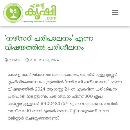
‘നഴ്സറി പരിപാലനം’ എന്ന
വിഷയത്തിൽ പരിശീലനം
ADMIN
AUGUST 21, 2024
കേരള കാർഷികസർവകലാശാലയുടെ കീഴിലുള്ള തൃശ്ശൂർ
കൃഷിവിജ്ഞാന കേന്ദ്രത്തിൽ ‘നഴ്സറി പരിപാലനം’ എന്ന
വിഷയത്തിൽ 2024 ആഗസ്റ്റ് 24 ന് ഏകദിന പരിശീലന
പരിപാടി നടത്തുന്നു. പരിശീലന ഫീസ് 300 രൂപ
.താല്പര്യമുള്ളവർ 9400483754 എന്ന ഫോൺ നമ്പറിൽ
രാവിലെ 10 മണി മുതൽ വൈകിട്ട് നാലുമണി വരെ
രജിസ്റ്റർ ചെയ്യേണ്ടതാണ്.