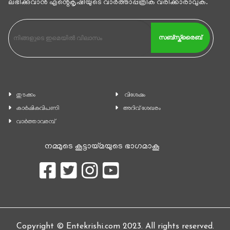
ലഭിക്കുവാന്‍ എൻ്റെകൃഷിയുടെ വാര്‍ത്താപ്പത്രിക വരിക്കാരാവുക.
സബ്സ്ക്രൈബ്
തുടക്കം
വിശേഷം
കാ‍ർഷികവിപണി
അറിവ് ശേഖരം
വാര്‍ത്താവരമ്പ്
നമ്മുടെ കൂട്ടായ്മയുടെ ഭാഗമാകൂ
Copyright © Entekrishi.com 2023. All rights reserved.