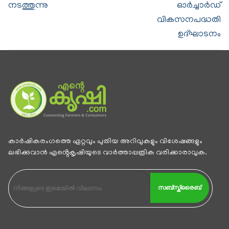
നടത്തുന്നു
ഓർച്ചാർഡ്
വികസനപദ്ധതി
ഉദ്ഘാടനം
കാര്‍ഷികരംഗത്തെ ഏറ്റവും പുതിയ അറിവുകളും വിശേഷങ്ങളും
ലഭിക്കുവാന്‍ എൻ്റെകൃഷിയുടെ വാര്‍ത്താപ്പത്രിക വരിക്കാരാവുക.
സബ്സ്ക്രൈബ്