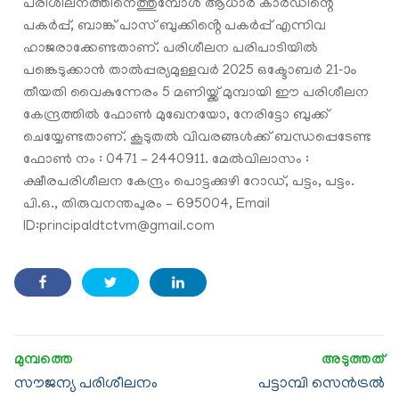
പരിശീലനത്തിനെത്തുമ്പോൾ ആധാർ കാർഡിന്റെ
പകർപ്പ്, ബാങ്ക് പാസ് ബുക്കിൻ്റെ പകർപ്പ് എന്നിവ
ഹാജരാക്കേണ്ടതാണ്. പരിശീലന പരിപാടിയിൽ
പങ്കെടുക്കാൻ താൽപ്പര്യമുള്ളവർ 2025 ഒക്ടോബർ 21-ാം
തീയതി വൈകുന്നേരം 5 മണിയ്ക്ക് മുമ്പായി ഈ പരിശീലന
കേന്ദ്രത്തിൽ ഫോൺ മുഖേനയോ, നേരിട്ടോ ബുക്ക്
ചെയ്യേണ്ടതാണ്. കൂടുതൽ വിവരങ്ങൾക്ക് ബന്ധപ്പെടേണ്ട
ഫോൺ നം : 0471 – 2440911. മേൽവിലാസം :
ക്ഷീരപരിശീലന കേന്ദ്രം പൊട്ടക്കുഴി റോഡ്, പട്ടം, പട്ടം.
പി.ഒ., തിരുവനന്തപുരം – 695004, Email
ID:principaldtctvm@gmail.com
സൗജന്യ പരിശീലനം
പട്ടാമ്പി സെൻട്രൽ