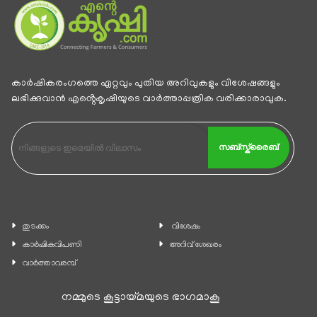
കാര്‍ഷികരംഗത്തെ ഏറ്റവും പുതിയ അറിവുകളും വിശേഷങ്ങളും
ലഭിക്കുവാന്‍ എൻ്റെകൃഷിയുടെ വാര്‍ത്താപ്പത്രിക വരിക്കാരാവുക.
സബ്സ്ക്രൈബ്
തുടക്കം
വിശേഷം
കാ‍ർഷികവിപണി
അറിവ് ശേഖരം
വാര്‍ത്താവരമ്പ്
നമ്മുടെ കൂട്ടായ്മയുടെ ഭാഗമാകൂ