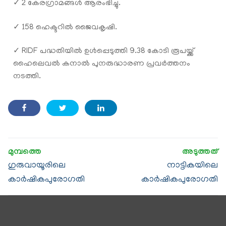
✓ 2 കേരഗ്രാമങ്ങള്‍ ആരംഭിച്ചു.
✓ 158 ഹെക്ടറിൽ ജൈവകൃഷി.
✓ RIDF പദ്ധ‌തിയിൽ ഉൾപ്പെടുത്തി 9.38 കോടി രൂപയ്ക്ക്
ഹൈലെവൽ കനാൽ പുനരുദ്ധാരണ പ്രവർത്തനം
നടത്തി.
ഗുരുവായൂരിലെ
നാട്ടികയിലെ
കാര്‍ഷികപുരോഗതി
കാര്‍ഷികപുരോഗതി