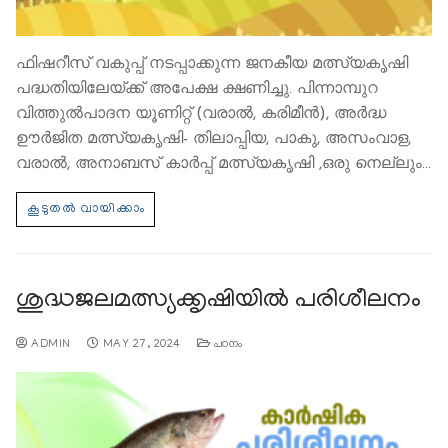
ഫിഷറീസ് വകുപ്പ് നടപ്പാക്കുന്ന ജനകീയ മത്സ്യകൃഷി
പദ്ധതിയിലേയ്ക്ക് അപേക്ഷ ക്ഷണിച്ചു. പിന്നാമ്പുറ
വിത്തുൽപാദന യൂണിറ്റ് (വരാൽ, കരിമീൻ), അർദ്ധ
ഊർജിത മത്സ്യകൃഷി- തിലാപ്പിയ, പാകു, അസംവാള,
വരാൽ, അനാബസ് കാർപ്പ് മത്സ്യകൃഷി ,ഒരു നെല്ലും…
ശുദ്ധജലമത്സ്യക്കൃഷിയില്‍ പരിശീലനം
ADMIN
MAY 27, 2024
പഠനം