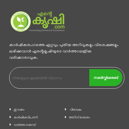
കാര്‍ഷികരംഗത്തെ ഏറ്റവും പുതിയ അറിവുകളും വിശേഷങ്ങളും
ലഭിക്കുവാന്‍ എൻ്റെകൃഷിയുടെ വാര്‍ത്താപ്പത്രിക
വരിക്കാരാവുക.
സബ്സ്ക്രൈബ്
തുടക്കം
വിശേഷം
കാ‍ർഷികവിപണി
അറിവ് ശേഖരം
വാര്‍ത്താവരമ്പ്