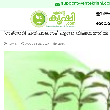
support@entekrishi.c

തുടക്കം
സേവന
‘നഴ്സറി പരിപാലനം’ എന്ന വിഷയത്തിൽ
ADMIN
AUGUST 21, 2024
പഠനം