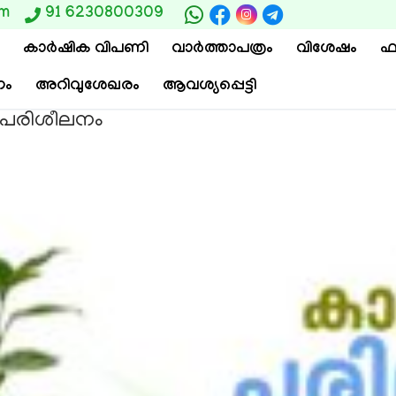
om
91 6230800309
കാര്‍ഷിക വിപണി
വാ‍ർത്താപത്രം
വിശേഷം
ഫ
ം
അറിവുശേഖരം
ആവശ്യപ്പെട്ടി
 പരിശീലനം