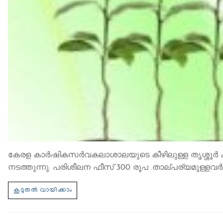
കേരള കാർഷികസർവകലാശാലയുടെ കീഴിലുള്ള തൃശ്ശൂർ കൃഷി
നടത്തുന്നു. പരിശീലന ഫീസ് 300 രൂപ .താല്പര്യമുള്ളവർ