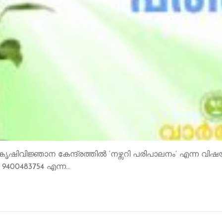
വിജ്ഞാന കേന്ദ്രത്തിൽ ‘നഴ്സറി പരിപാലനം’ എന്ന വിഷയത
 9400483754 എന്ന…