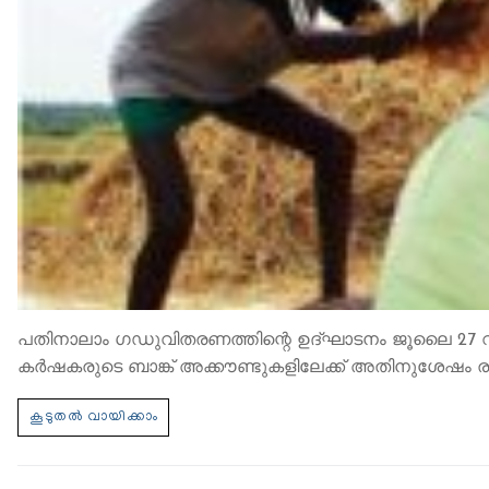
പതിനാലാം ഗ‍ഡുവിതരണത്തിന്റെ ഉദ്ഘാടനം ജൂലൈ 27 വ്യാ
കർഷകരുടെ ബാങ്ക് അക്കൗണ്ടുകളിലേക്ക് അതിനുശേഷം ര