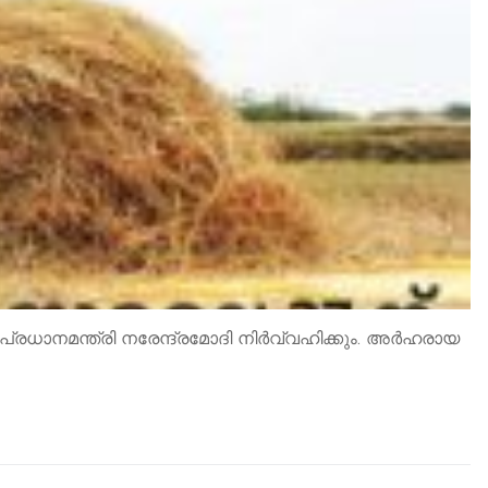
രധാനമന്ത്രി നരേന്ദ്രമോദി നിര്‍വ്വഹിക്കും. അർഹരായ