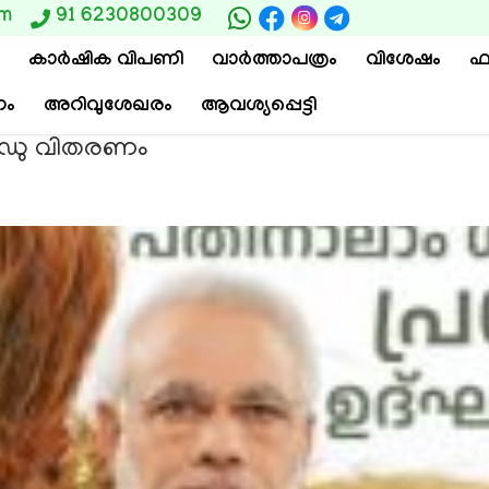
om
91 6230800309
കാര്‍ഷിക വിപണി
വാ‍ർത്താപത്രം
വിശേഷം
ഫ
ം
അറിവുശേഖരം
ആവശ്യപ്പെട്ടി
ഗഡു വിതരണം