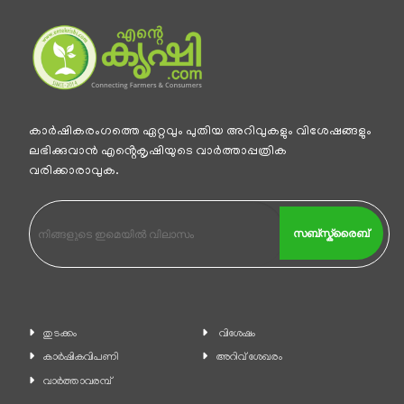
കാര്‍ഷികരംഗത്തെ ഏറ്റവും പുതിയ അറിവുകളും വിശേഷങ്ങളും
ലഭിക്കുവാന്‍ എൻ്റെകൃഷിയുടെ വാര്‍ത്താപ്പത്രിക
വരിക്കാരാവുക.
സബ്സ്ക്രൈബ്
തുടക്കം
വിശേഷം
കാ‍ർഷികവിപണി
അറിവ് ശേഖരം
വാര്‍ത്താവരമ്പ്