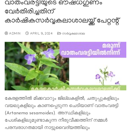
വാതംവരട്ടിയുടെ ഔഷധഗുണം
വേര്‍തിരിച്ചതിന്
കാര്‍ഷികസര്‍വ്വകലാശാലയ്ക്ക് പേറ്റന്റ്
ADMIN
APRIL 9, 2024
സര്‍വ്വകലാശാല
കേരളത്തിൽ മിക്കവാറും ജില്ലകളിൽ, ചതുപ്പുകളിലും
വയലുകളിലും കാണപ്പെടുന്ന ചെടിയാണ് വാതംവരട്ടി
(Artanema sesamoides). അസ്ഥികളിലും
പേശികളിലുമുണ്ടാകുന്ന നീരുവീക്കത്തിന് നമ്മള്‍
പരമ്പരാഗതമായി നാട്ടുവൈദ്യത്തിലും