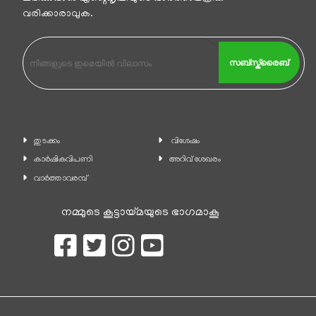
വരിക്കാരാവുക.
സബ്സ്ക്രൈബ്
തുടക്കം
വിശേഷം
കാ‍ർഷികവിപണി
അറിവ് ശേഖരം
വാര്‍ത്താവരമ്പ്
നമ്മുടെ കൂട്ടായ്മയുടെ ഭാഗമാകൂ