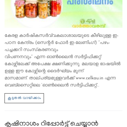
കേരള കാര്‍ഷികസര്‍വ്വകലാശാലയുടെ കീഴിലുള്ള ഇ-
പഠന കേന്ദ്രം (സെന്റര്‍ ഫോര്‍ ഇ-ലേണിംഗ്) “പഴം-
പച്ചക്കറി സംസ്‌കരണവും
വിപണനവും” എന്ന ഓണ്‍ലൈന്‍ സര്‍ട്ടിഫിക്കറ്റ്
കോഴ്സിലേക്ക് അപേക്ഷ ക്ഷണിക്കുന്നു. മലയാള ഭാഷയിൽ
ഉള്ള ഈ കോഴ്സിന്റെ ദൈര്‍ഘ്യം മൂന്ന്
മാസമാണ്. താല്പര്യമുള്ളവര്‍ക്ക് www.celkau.in എന്ന
വെബ്സൈറ്റിലെ ‘ഓണ്‍ലൈന്‍ സർട്ടിഫിക്കറ്റ്…
കൃഷിനാശം റിപ്പോര്‍ട്ട് ചെയ്യാൻ