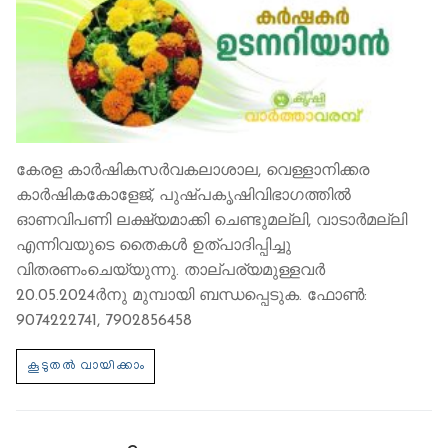
കേരള കാർഷികസർവകലാശാല, വെള്ളാനിക്കര
കാർഷികകോളേജ്, പുഷ്പകൃഷിവിഭാഗത്തിൽ
ഓണവിപണി ലക്ഷ്യമാക്കി ചെണ്ടുമല്ലി, വാടാർമല്ലി
എന്നിവയുടെ തൈകൾ ഉത്പാദിപ്പിച്ചു
വിതരണംചെയ്യുന്നു. താല്പര്യമുള്ളവർ
20.05.2024ർനു മുമ്പായി ബന്ധപ്പെടുക. ഫോൺ:
9074222741, 7902856458