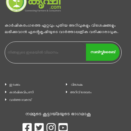
കാര്‍ഷികരംഗത്തെ ഏറ്റവും പുതിയ അറിവുകളും വിശേഷങ്ങളും
ലഭിക്കുവാന്‍ എൻ്റെകൃഷിയുടെ വാര്‍ത്താപ്പത്രിക വരിക്കാരാവുക.
സബ്സ്ക്രൈബ്
തുടക്കം
വിശേഷം
കാ‍ർഷികവിപണി
അറിവ് ശേഖരം
വാര്‍ത്താവരമ്പ്
നമ്മുടെ കൂട്ടായ്മയുടെ ഭാഗമാകൂ