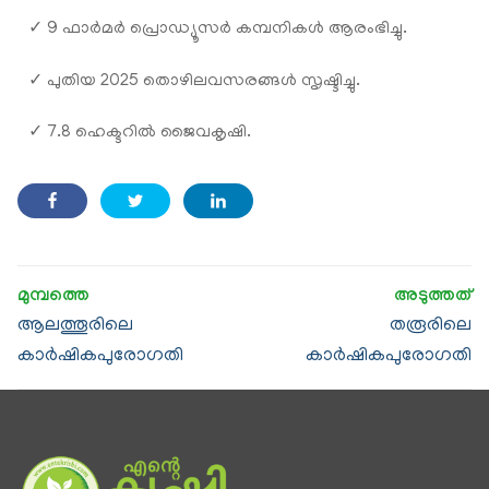
✓ 9 ഫാര്‍മ‍ർ പ്രൊഡ്യൂസര്‍ കമ്പനികള്‍ ആരംഭിച്ചു.
✓ പുതിയ 2025 തൊഴിലവസരങ്ങൾ സൃഷ്ടിച്ചു.
✓ 7.8 ഹെക്ടറിൽ ജൈവകൃഷി.
ആലത്തൂരിലെ
തരൂരിലെ
കാര്‍ഷികപുരോഗതി
കാര്‍ഷികപുരോഗതി