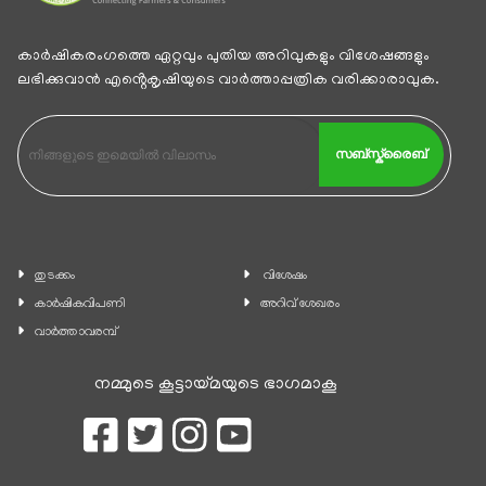
കാര്‍ഷികരംഗത്തെ ഏറ്റവും പുതിയ അറിവുകളും വിശേഷങ്ങളും
ലഭിക്കുവാന്‍ എൻ്റെകൃഷിയുടെ വാര്‍ത്താപ്പത്രിക വരിക്കാരാവുക.
സബ്സ്ക്രൈബ്
തുടക്കം
വിശേഷം
കാ‍ർഷികവിപണി
അറിവ് ശേഖരം
വാര്‍ത്താവരമ്പ്
നമ്മുടെ കൂട്ടായ്മയുടെ ഭാഗമാകൂ