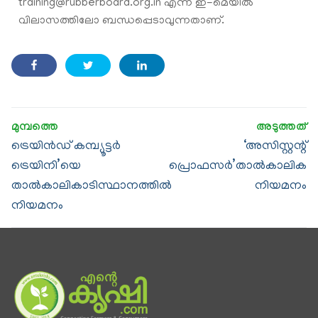
training@rubberboard.org.in എന്ന ഇ-മെയിൽ
വിലാസത്തിലോ ബന്ധപ്പെടാവുന്നതാണ്.
ട്രെയിൻഡ് കമ്പ്യൂട്ടർ
‘അസിസ്റ്റന്റ്
ട്രെയിനി’യെ
പ്രൊഫസർ’താൽകാലിക
താൽകാലികാടിസ്ഥാനത്തിൽ
നിയമനം
നിയമനം