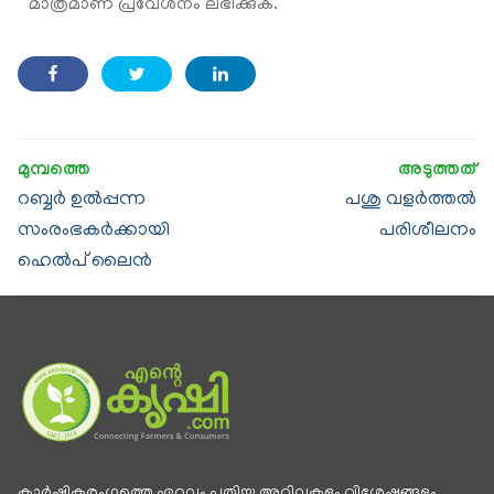
മാത്രമാണ് പ്രവേശനം ലഭിക്കുക.
റബ്ബർ ഉൽപ്പന്ന
പശു വളർത്തൽ
സംരംഭകർക്കായി
പരിശീലനം
ഹെൽപ് ലൈൻ
കാര്‍ഷികരംഗത്തെ ഏറ്റവും പുതിയ അറിവുകളും വിശേഷങ്ങളും