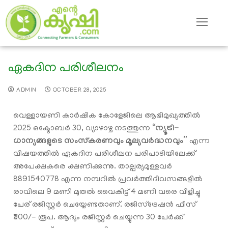
ഏകദിന പരിശീലനം
ADMIN
OCTOBER 28, 2025
വെള്ളായണി കാർഷിക കോളേജിലെ ആഭിമുഖ്യത്തിൽ
2025 ഒക്ടോബർ 30, വ്യാഴാഴ്ച നടത്തുന്ന “
ന്യൂട്രി-
ധാന്യങ്ങളുടെ സംസ്കരണവും മൂല്യവർദ്ധനവും”
എന്ന
വിഷയത്തിൽ ഏകദിന പരിശീലന പരിപാടിയിലേക്ക്
അപേക്ഷകരെ ക്ഷണിക്കുന്നു. താല്പര്യമുള്ളവർ
8891540778 എന്ന നമ്പറിൽ പ്രവർത്തിദിവസങ്ങളിൽ
രാവിലെ 9 മണി മുതൽ വൈകിട്ട് 4 മണി വരെ വിളിച്ചു
പേര് രജിസ്റ്റർ ചെയ്യേണ്ടതാണ്. രജിസ്ട്രേഷൻ ഫീസ്
₹500/- രൂപ. ആദ്യം രജിസ്റ്റർ ചെയ്യുന്ന 30 പേർക്ക്