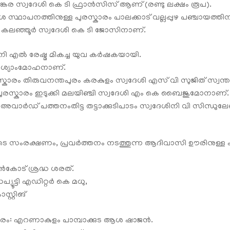
 സ്വദേശി കെ ടി ഫ്രാൻസിസ് ആണ് (രണ്ടു ലക്ഷം രൂപ).
ശ സ്ഥാപനത്തിനുള്ള പുരസ്കാരം പാലക്കാട് വല്ലപ്പുഴ പഞ്ചായത്തിന
 കലഞ്ഞൂർ സ്വദേശി കെ ടി ജോസിനാണ്‌.
നി എൽ രേഷ്മ മികച്ച യുവ കർഷകയായി.
ി ശ്യാംമോഹനാണ്‌.
രസ്കാരം തിരുവനന്തപുരം കരകുളം സ്വദേശി എസ്‌ വി സുജിത് സ്വന്തമ
 പുരസ്കാരം ഇടുക്കി മലയിഞ്ചി സ്വദേശി എം കെ ബൈജുമോനാണ്‌.
ാർഡ് പത്തനംതിട്ട തട്ടാക്കുടിപാടം സ്വദേശിനി വി സിന്ധുലേ
 സംരക്ഷണം, പ്രവർത്തനം നടത്തുന്ന ആദിവാസി ഊരിനുള്ള പുര
ോട് ശ്രദ്ധ ശരത്.
പ്യൂട്ടി എഡിറ്റർ കെ മധു,
്റ്റിങ്
കാരം: എറണാകുളം പാമ്പാക്കുട ആശ ഷാജൻ.