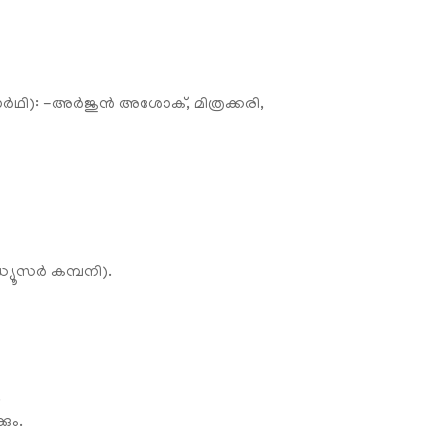
ാർഥി): -അർജുൻ അശോക്, മിത്രക്കരി,
യൂസർ കമ്പനി).
.
കും.