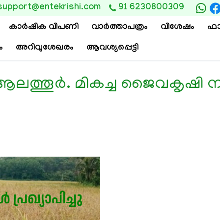
support@entekrishi.com
91 6230800309
കാര്‍ഷിക വിപണി
വാ‍ർത്താപത്രം
വിശേഷം
ഫാ
ം
അറിവുശേഖരം
ആവശ്യപ്പെട്ടി
ട് ആലത്തൂർ. മികച്ച ജൈവകൃഷ