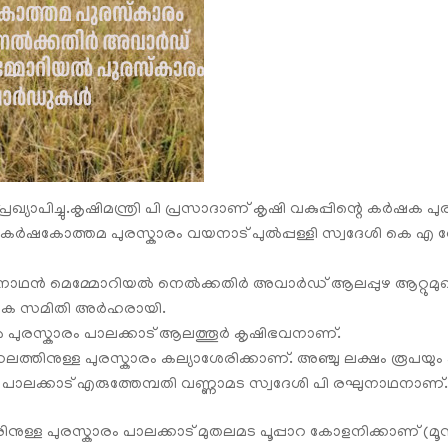
പിച്ചു.കൃഷിമന്ത്രി പി പ്രസാദാണ്‌ കൃഷി വകുപ്പിന്റെ കർഷക പുരസ്
ക കർഷകോത്തമ പുരസ്കാരം വയനാട് പുൽപ്പള്ളി സ്വദേശി കെ എ റ
 വിശ്വനാഥൻ മെമ്മോറിയൽ നെൽക്കതിർ അവാർഡ് ആലപ്പുഴ ആറ്റുമ
ദക സമിതി അർഹരായി.
പുരസ്കാരം പാലക്കാട് ആലത്തൂർ കൃഷിഭവനാണ്‌.
ിനുള്ള പുരസ്കാരം കല്യാശേരിക്കാണ്‌. അ‍ഞ്ചു ലക്ഷം രൂപയും ഫ
ലക്കാട് എരുത്തേമ്പതി വണ്ണാമട സ്വദേശി പി രഘുനാഥനാണ്‌. ര
്ള പുരസ്കാരം പാലക്കാട് മുതലമട പൂപ്പാറ കോളനിക്കാണ് (മൂന്