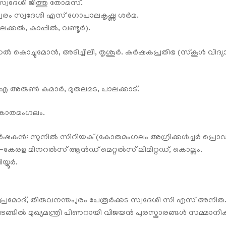
ദേശി ജിത്തു തോമസ്‌.
വരം സ്വദേശി എസ്‌ ഗോപാലകൃഷ്ണ ശർമ.
കൽ, കാപ്പിൽ, വണ്ടൂർ).
കൊച്ചുമോൻ, അടിച്ചിലി, തൃശൂർ. കർഷകപ്രതിഭ (സ്കൂൾ വിദ്യ
 അരുൺ കുമാർ, മുതലമട, പാലക്കാട്.
കോതമംഗലം.
കർഷകൻ: സുനിൽ സിറിയക്‌ (കോതമംഗലം അഗ്രിക്കൾച്ചർ പ്രൊഡ്
കേരള മിനറൽസ് ആൻഡ്‌ മെറ്റൽസ് ലിമിറ്റഡ്, കൊല്ലം.
്യൂർ.
്‌ പ്രമോദ്, തിരുവനന്തപുരം പേരൂർക്കട സ്വദേശി സി എസ്‌ അനിത
 ചടങ്ങിൽ മുഖ്യമന്ത്രി പിണറായി വിജയൻ പുരസ്കാരങ്ങൾ സമ്മാനിക്