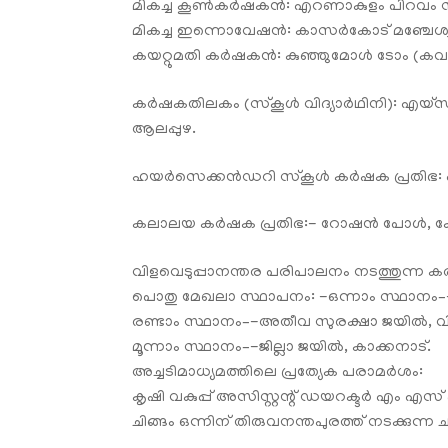
മികച്ച കൂൺകർഷകൻ: എറണാകുളം പിറവം സ്വ
മികച്ച ഇന്നൊവേഷൻ: കാസർകോട്‌ മഞ്ചേശ്
കയറ്റുമതി കർഷകൻ: കുഞ്ഞുമോൾ ടോം (കവലക്
കർഷകതിലകം (സ്കൂൾ വിദ്യാർഥിനി): എയ്സൽ 
ആലപ്പുഴ.
ഹയർസെക്കൻഡറി സ്‌കൂൾ കർഷക പ്രതിഭ: എ
കലാലയ കർഷക പ്രതിഭ:- റോഷൻ പോൾ, 
വിളവെടുപ്പാനന്തര പരിപാലനം നടത്തുന്ന 
പൊതു മേഖലാ സ്ഥാപനം: -ഒന്നാം സ്ഥാനം–-
രണ്ടാം സ്ഥാനം–-അതീവ സുരക്ഷാ ജയിൽ, വിയ
മൂന്നാം സ്ഥാനം–-ജില്ലാ ജയിൽ, കാക്കനാട്.
അച്ചടിമാധ്യമത്തിലെ പ്രത്യേക പരാമർശം:
കൃഷി വകുപ്പ് അസിസ്റ്റന്റ് ഡയറക്ടർ എം എസ
ചിങ്ങം ഒന്നിന് തിരുവനന്തപുരത്ത് നടക്കുന്ന