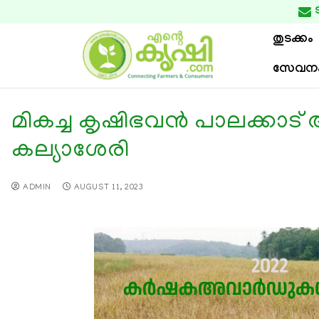

തുടക്കം
സേവന
മികച്ച കൃഷിഭവന്‍ പാലക്കാ
കല്യാശേരി
ADMIN
AUGUST 11, 2023