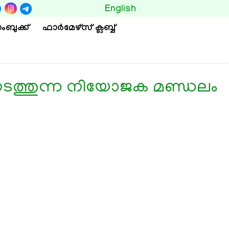
BUTTON
English
ംബുക്ക്
ഫാര്‍മേഴ്സ് ക്ലബ്ബ്
ി നടത്തുന്ന നിയോജക മണ്ഡലം