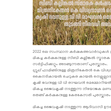
2022 ലെ സംസ്ഥാന കര്‍ഷകഅവാര്‍ഡുകള്‍ പ്രഖ്യാ
മികച്ച കർഷകനുള്ള സിബി കല്ലിങ്കൽ സ്മാര
സർട്ടിഫിക്കറ്റും അടങ്ങുന്നതാണ് പുരസ്കാരം.
ഗ്രൂപ്പ് ഫാമിങ്ങിനുള്ള മിത്രനികേതൻ കെ
കൈനടികായൽ ചെറുകര കായൽ നെല്ലുല്പാ
കൃഷി ഭവനുള്ള വി വി രാഘവൻ മെമ്മോറിയൽ 
മികച്ച ജൈവകൃഷി നടത്തുന്ന നിയോജക മണ്ഡലത്ത
തെങ്ങ് കർഷകനുള്ള കേരകേസരി പുരസ്കാരം പാ
മികച്ച ജൈവകൃഷി നടത്തുന്ന ആദിവാസി ഊരിനുള