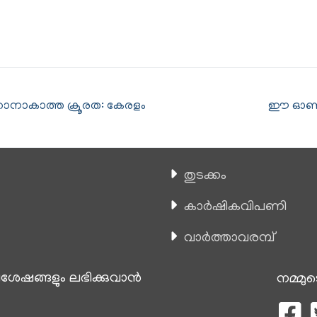
്കാനാകാത്ത ക്രൂരത: കേരളം
ഈ ഓണത്ത
തുടക്കം
കാ‍ർഷികവിപണി
വാര്‍ത്താവരമ്പ്
േഷങ്ങളും ലഭിക്കുവാന്‍
നമ്മുട