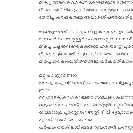
മികച്ച ജൈവകർഷകൻ കോഴിക്കോട് മരുതോങ്കര
മികച്ച കാർഷിക പ്രവർത്തനം നടത്തുന്ന തദ്ദേ
തേനീച്ച കർഷകനുള്ള അവാർഡ് പത്തനംതിട്ട
ആലപ്പുഴ ചേർത്തല എസ് എൻ പുരം സ്വദേശി
യുവ കർഷകൻ തൃശൂർ വെള്ളാങ്കല്ലൂർ സ്വദേശ
മികച്ച പച്ചക്കറിക്കർഷകനുള്ള ഹരിതമിത്ര പു
മികച്ച പട്ടികജാതി, പട്ടികവർഗ കർഷകനുള്ള
മികച്ച കർഷകവനിതയ്‌ക്കുള്ള കർഷകതിലകം അവ
മറ്റു പുരസ്കാരങ്ങൾ
പൈതൃക കൃഷി/ വിത്ത് സംരക്ഷണം/ വിളകളുടെ
ഊര്‌.
ഹൈടെക് കർഷക: തിരുവനന്തപുരം പോത്തൻക
ദൃശ്യ മാധ്യമ പുരസ്‌കാരം: മാതൃഭൂമി ന്യൂസ് ഡെ
നവമാധ്യമ പുരസ്കാരം: അഗ്രി ടി വി ബ്രോഡ്‍കാസ
എൻജിനിയർ ശ്യാം കുമാർ.
കർഷക തൊഴിലാളിക്കുള്ള ശ്രമശക്തി പുരസ്