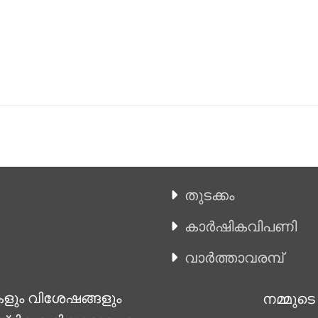
തുടക്കം
കാ‍ർഷികവിപണി
വാര്‍ത്താവരമ്പ്
കളും വിശേഷങ്ങളും
നമ്മുടെ