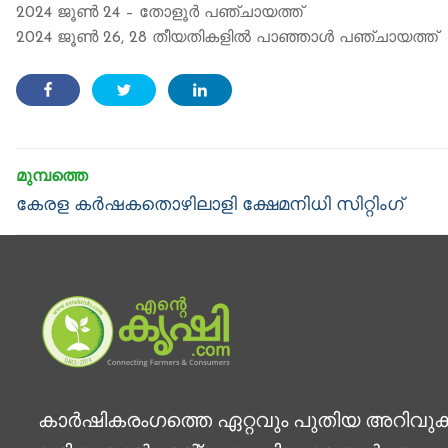
2024 ജൂൺ 24 – തോളൂർ പഞ്ചായത്ത്
2024 ജൂൺ 26, 28 തീയതികളിൽ പാഞ്ഞാൾ പഞ്ചായത്ത്
Post
navigation
Previous
കേരള കര്‍ഷകതൊഴിലാളി ക്ഷേമനിധി സിറ്റിംഗ്
post:
കാര്‍ഷികരംഗത്തെ ഏറ്റവും പുതിയ അറിവു