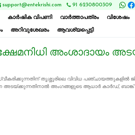
support@entekrishi.com
91 6230800309

കാര്‍ഷിക വിപണി
വാ‍ർത്താപത്രം
വിശേഷം
ം
അറിവുശേഖരം
ആവശ്യപ്പെട്ടി
്ഷേമനിധി അംശാദായം അടയ്
കരിക്കുന്നതിന് തൃശ്ശൂരിലെ വിവിധ പഞ്ചായത്തുകളില്‍ ജ
ന അടയ്ക്കുന്നതിനാല്‍ അംഗങ്ങളുടെ ആധാര്‍ കാര്‍ഡ്, ബാങ്ക