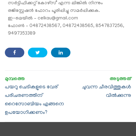
സർട്ടിഫിക്കറ്റ് കോഴ്സ്’ എന്ന ലിങ്കില്‍ നിന്നും
രജിസ്റ്റേഷന്‍ ഫോറം പൂരിപ്പിച്ചു സമർപ്പിക്കുക.
ഇ-മെയില്‍ – celkau@gmail.com
ഫോൺ – 04872438567, 04872438565, 8547837256,
9497353389
പയറു ചെടികളുടെ വേര്
ചുവന്ന ചീരവിത്തുകള്‍
പരിചരണത്തിന്
വിൽക്കുന്നു
റൈസോബിയം എങ്ങനെ
ഉപയോഗിക്കണം?