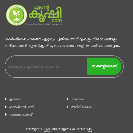
കാര്‍ഷികരംഗത്തെ ഏറ്റവും പുതിയ അറിവുകളും വിശേഷങ്ങളും
ലഭിക്കുവാന്‍ എൻ്റെകൃഷിയുടെ വാര്‍ത്താപ്പത്രിക വരിക്കാരാവുക.
സബ്സ്ക്രൈബ്
തുടക്കം
വിശേഷം
കാ‍ർഷികവിപണി
അറിവ് ശേഖരം
വാര്‍ത്താവരമ്പ്
നമ്മുടെ കൂട്ടായ്മയുടെ ഭാഗമാകൂ