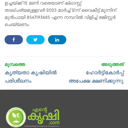
ഉച്ചയ്ക്ക് 12 മണി വരെയാണ് ക്ലാസ്സ്.
താല്പര്യമുള്ളവർ 2025 മാർച്ച് 21ന് വൈകീട്ട് മൂന്നിന്
മുൻപായി 8547193685 എന്ന നമ്പറിൽ വിളിച്ച് രജിസ്റ്റർ
ചെയ്യണം.
Post
navigation
Previous
Next
കൃത്യതാ കൃഷിയിൽ
ഹോർട്ടികോർപ്പ്
post:
post:
പരിശീലനം
അപേക്ഷ ക്ഷണിക്കുന്നു