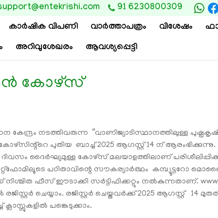
support@entekrishi.com
91 6230800309
കാര്‍ഷിക വിപണി
വാ‍ർത്താപത്രം
വിശേഷം
ഫാ
ം
അറിവുശേഖരം
ആവശ്യപ്പെട്ടി
ൻ കോഴ്‌സ്
േന്ദ്രം നടത്തിവരുന്ന “വാണിജ്യാടിസ്ഥാനത്തിലുള്ള പുഷ്പകൃഷ
്റ്റെ പുതിയ ബാച്ച് 2025 ആഗസ്റ്റ് 14 ന് ആരംഭിക്കുന്നു. താല
24 ദിവസം ദൈര്‍ഘ്യമുള്ള കോഴ്സ് മലയാളത്തിലാണ് പരിശീലിപ്പിക
ലാറ്റ്ഫോമിലൂടെ പഠിതാവിന്റെ സൗകര്യാര്‍ത്ഥം കമ്പ്യൂട്ട
 നിശ്ചിത ഫീസ്‌ ഈടാക്കി സര്‍ട്ടിഫിക്കറ്റും നല്‍കുന്നതാണ്. w
ജിസ്റ്റർ ചെയ്യാം. രജിസ്റ്റര്‍ ചെയ്തവര്‍ക്ക് 2025 ആഗസ്റ്റ് 14 മുതല
ക്ലാസ്സുകളിൽ പങ്കെടുക്കാം.