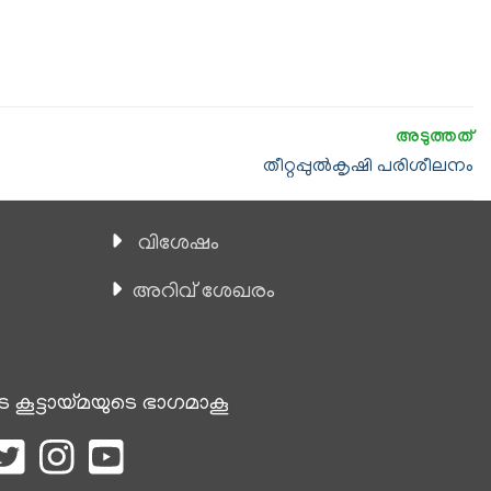
തീറ്റപ്പുൽകൃഷി പരിശീലനം
വിശേഷം
അറിവ് ശേഖരം
െ കൂട്ടായ്മയുടെ ഭാഗമാകൂ