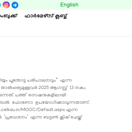
BUTTON
English
ംബുക്ക്
ഫാര്‍മേഴ്സ് ക്ലബ്ബ്
ിയും പൂന്തോട്ട പരിപാലനവും” എന്ന
്‍പ്പര്യമുള്ളവര്‍ 2025 ആഗസ്റ്റ് 13 നകം
്കുന്നത്. പത്ത് സെഷനുകളിലായി
റോ മൊബൈല്‍ ഫോണോ ഉപയോഗിക്കാവുന്നതാണ്.
ww.celkau.in/MOOC/Default.aspx എന്ന
്‍ ‘പ്രവേശനം’ എന്ന ബട്ടണ്‍ ക്ലിക് ചെയ്ത്