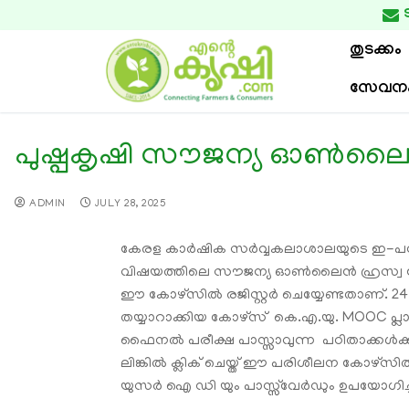

തുടക്കം
സേവന
പുഷ്പകൃഷി സൗജന്യ ഓൺലൈ
ADMIN
JULY 28, 2025
കേരള കാര്‍ഷിക സര്‍വ്വകലാശാലയുടെ ഇ-പഠന ക
വിഷയത്തിലെ സൗജന്യ ഓണ്‍ലൈൻ ഹ്രസ്വ കോഴ്സിന
ഈ കോഴ്സില്‍ രജിസ്റ്റര്‍ ചെയ്യേണ്ടതാണ്. 
തയ്യാറാക്കിയ കോഴ്സ് കെ.എ.യു. MOOC പ്
ഫൈനല്‍ പരീക്ഷ പാസ്സാവുന്ന പഠിതാക്കള്‍ക്ക്
ലിങ്കില്‍ ക്ലിക് ചെയ്ത് ഈ പരിശീലന കോഴ്സില്‍ ര
യുസർ ഐ ഡി യും പാസ്സ്‌വേര്‍ഡും ഉപയോഗിച്ച് 