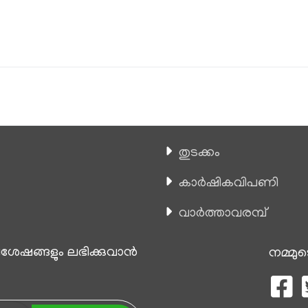
തുടക്കം
കാ‍ർഷികവിപണി
വാര്‍ത്താവരമ്പ്
േഷങ്ങളും ലഭിക്കുവാന്‍
നമ്മുട