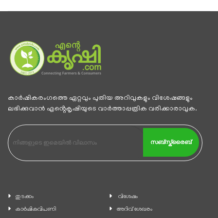
കാര്‍ഷികരംഗത്തെ ഏറ്റവും പുതിയ അറിവുകളും വിശേഷങ്ങളും
ലഭിക്കുവാന്‍ എൻ്റെകൃഷിയുടെ വാര്‍ത്താപ്പത്രിക വരിക്കാരാവുക.
സബ്സ്ക്രൈബ്
തുടക്കം
വിശേഷം
കാ‍ർഷികവിപണി
അറിവ് ശേഖരം