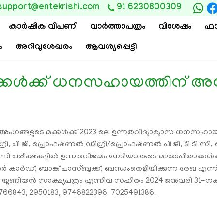
support@entekrishi.com
91 6230800309
കാര്‍ഷിക വിപണി
വാ‍ർത്താപത്രം
വിശേഷം
ഫാ
ം
അറിവുശേഖരം
ആവശ്യപ്പെട്ടി
കള്‍ക്ക് ധനസഹായത്തിന് അപേ
ങ്ങളുടെ മക്കള്‍ക്ക് 2023 ലെ ഉന്നതവിദ്യാഭ്യാസ ധനസഹായത്തി
, പി ജി, പ്രൊഫഷണല്‍ ഡിഗ്രി/പ്രൊഫഷണല്‍ പി ജി, ടി ടി സി
 പരീക്ഷകളില്‍ ഉന്നതവിജയം നേടിയവരുടെ മാതാപിതാക്കള്‍ക്ക് അപേക
ാര്‍ കാര്‍ഡ്, ബാങ്ക് പാസ്ബുക്ക്, ബന്ധംതെളിയിക്കുന്ന രേഖ എന്നി
 യൂണിയന്‍ സാക്ഷ്യപത്രം എന്നിവ സഹിതം 2024 ജനുവരി 31-
766843, 2950183, 9746822396, 7025491386.