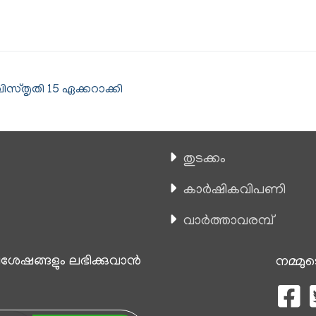
്തൃതി 15 ഏക്കറാക്കി
തുടക്കം
കാ‍ർഷികവിപണി
വാര്‍ത്താവരമ്പ്
േഷങ്ങളും ലഭിക്കുവാന്‍
നമ്മുട