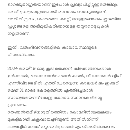
ഓറഞ്ചുജാഗ്രതയാണ് ഇപ്പോള്‍ പ്രഖ്യാപിച്ചിട്ടുള്ളതെങ്കിലും
അത് ചുവപ്പുജാഗ്രതയായി മാറാനും സാധ്യതയുണ്ട്.
അതിതീവ്രമഴ, ശക്തമായ കാറ്റ്, വെള്ളപ്പൊക്കം തുടങ്ങിയ
പ്രശ്നങ്ങളെ അഭിമുഖീകരിക്കാനുള്ള തയ്യാറെടുപ്പുകള്‍
നല്ലതാണ്.
ഇനി, വരുംദിവസങ്ങളിലെ കാലാവസ്ഥയുടെ
വിശദവിവരം.
2024 മെയ് 19 ഓടു കൂടി തെക്കൻ കിഴക്കൻബംഗാൾ
ഉൾക്കടൽ, തെക്കനാൻഡമാൻ കടൽ, നിക്കോബർ ദ്വീപ്
എന്നിവിടങ്ങളിൽ എത്തിച്ചേരാവുന്ന കാലവര്‍ഷം ഇക്കുറി
മെയ് 31 ഓടെ കേരളത്തിൽ എത്തിച്ചേരാൻ
സാധ്യതയെന്ന് കേന്ദ്ര കാലാവസ്ഥാവകുപ്പിന്റെ
പ്രവചനം.
തെക്കൻതമിഴ്നാടുതീരത്തിനും കോമറിൻമേഖലക്കും
മുകളിലായി ചക്രവാതചുഴിയുണ്ട്. അതില്‍നിന്ന്
ലക്ഷദ്വീപിലേക്ക് ന്യുനമർദ്ദപാത്തിയും നിലനിൽക്കുന്നു.