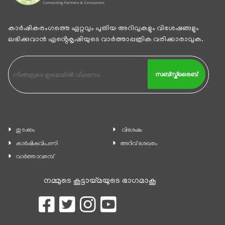
കാര്‍ഷികരംഗത്തെ ഏറ്റവും പുതിയ അറിവുകളും വിശേഷങ്ങളും
ലഭിക്കുവാന്‍ എൻ്റെകൃഷിയുടെ വാര്‍ത്താപ്പത്രിക വരിക്കാരാവുക.
സബ്സ്ക്രൈബ്
തുടക്കം
വിശേഷം
കാ‍ർഷികവിപണി
അറിവ് ശേഖരം
വാര്‍ത്താവരമ്പ്
നമ്മുടെ കൂട്ടായ്മയുടെ ഭാഗമാകൂ