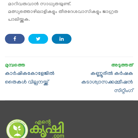
മാറിവരുവാൻ സാധ്യതയുണ്ട്.
മത്സ്യത്തൊഴിലാളികളും തീരദേശവാസികളും ജാഗ്രത
പാലിയ്ക്കുക.
കാർഷികകോളേജിൽ
കണ്ണൂരില്‍ കർഷക
തൈകൾ വില്പനയ്ക്ക്
കടാശ്വാസക്കമ്മീഷൻ
സിറ്റിംഗ്