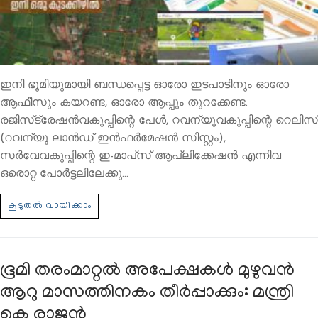
ഇനി ഭൂമിയുമായി ബന്ധപ്പെട്ട ഓരോ ഇടപാടിനും ഓരോ
ആഫീസും കയറണ്ട, ഓരോ ആപ്പും തുറക്കേണ്ട.
രജിസ്‌ട്രേഷൻവകുപ്പിന്റെ പേൾ, റവന്യൂവകുപ്പിന്റെ റെലിസ്
(റവന്യൂ ലാൻഡ് ഇൻഫർമേഷൻ സിസ്റ്റം),
സർവേവകുപ്പിന്റെ ഇ-മാപ്‌സ് ആപ്ലിക്കേഷൻ എന്നിവ
ഒരൊറ്റ പോർട്ടലിലേക്കു…
ഭൂമി തരംമാറ്റല്‍ അപേക്ഷകള്‍ മുഴുവന്‍
ആറു മാസത്തിനകം തീര്‍പ്പാക്കും: മന്ത്രി
കെ രാജന്‍