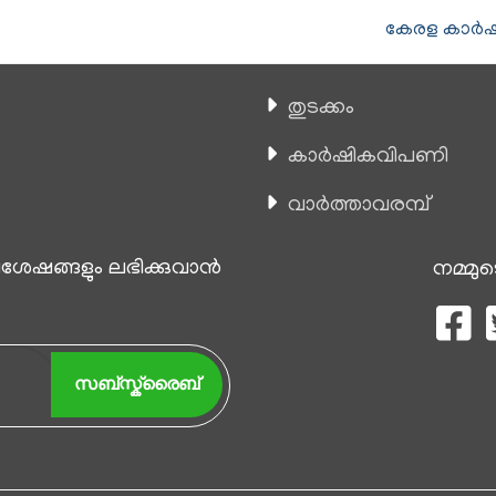
കേരള കാര്‍ഷ
തുടക്കം
കാ‍ർഷികവിപണി
വാര്‍ത്താവരമ്പ്
േഷങ്ങളും ലഭിക്കുവാന്‍
നമ്മുട
സബ്സ്ക്രൈബ്