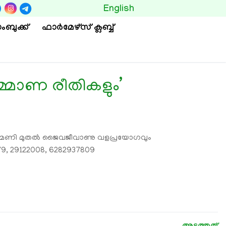
BUTTON
English
ംബുക്ക്
ഫാര്‍മേഴ്സ് ക്ലബ്ബ്
മ്മാണ രീതികളും’
3 ന് 10 മണി മുതല്‍ ജൈവജീവാണു വളപ്രയോഗവും
79, 29122008, 6282937809