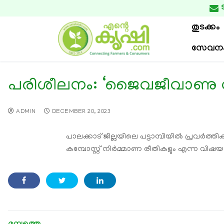

തുടക്കം
സേവന
പരിശീലനം: ‘ജൈവജീവാണു വളപ
ADMIN
DECEMBER 20, 2023
പാലക്കാട് ജില്ലയിലെ പട്ടാമ്പിയില്‍ പ്രവര്
കമ്പോസ്റ്റ് നിര്‍മ്മാണ രീതികളും എന്ന വിഷ