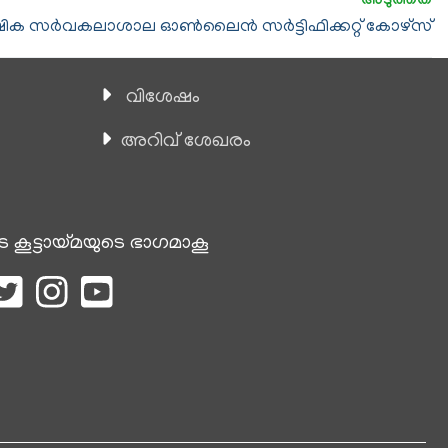
ിക സര്‍വകലാശാല ഓണ്‍ലൈന്‍ സര്‍ട്ടിഫിക്കറ്റ് കോഴ്സ്
വിശേഷം
അറിവ് ശേഖരം
െ കൂട്ടായ്മയുടെ ഭാഗമാകൂ