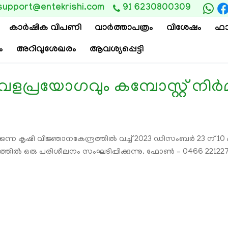
support@entekrishi.com
91 6230800309
കാര്‍ഷിക വിപണി
വാ‍ർത്താപത്രം
വിശേഷം
ഫാ
ം
അറിവുശേഖരം
ആവശ്യപ്പെട്ടി
്രയോഗവും കമ്പോസ്റ്റ് നിര്‍
‍ത്തിക്കുന്ന കൃഷി വിജ്ഞാനകേന്ദ്രത്തില്‍ വച്ച് 2023 ഡിസംബർ 2
യത്തില്‍ ഒരു പരിശീലനം സംഘടിപ്പിക്കുന്നു. ഫോൺ – 0466 22122