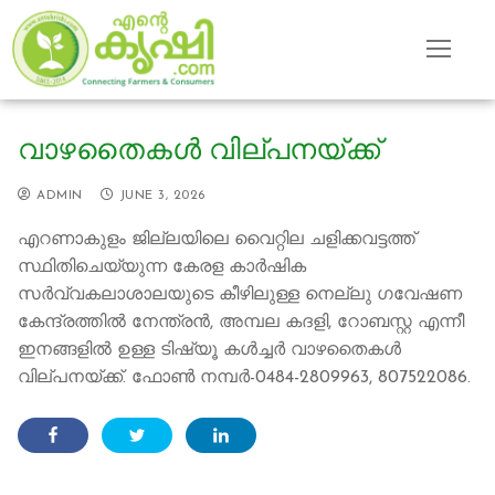
Skip
to
content
വാഴതൈകൾ വില്പനയ്ക്ക്
ADMIN
JUNE 3, 2026
എറണാകുളം ജില്ലയിലെ വൈറ്റില ചളിക്കവട്ടത്ത്
സ്ഥിതിചെയ്യുന്ന കേരള കാർഷിക
സർവ്വകലാശാലയുടെ കീഴിലുള്ള നെല്ലു ഗവേഷണ
കേന്ദ്രത്തിൽ നേന്ത്രൻ, അമ്പല കദളി, റോബസ്റ്റ എന്നീ
ഇനങ്ങളിൽ ഉള്ള ടിഷ്യൂ കൾച്ചർ വാഴതൈകൾ
വില്പനയ്ക്ക്. ഫോൺ നമ്പർ-0484-2809963, 807522086.