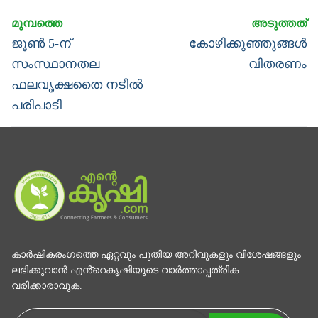
Post
navigation
Previous
Next
ജൂൺ 5-ന്
കോഴിക്കുഞ്ഞുങ്ങൾ
post:
post:
സംസ്ഥാനതല
വിതരണം
ഫലവൃക്ഷതൈ നടീൽ
പരിപാടി
കാര്‍ഷികരംഗത്തെ ഏറ്റവും പുതിയ അറിവുകളും വിശേഷങ്ങളും
ലഭിക്കുവാന്‍ എൻ്റെകൃഷിയുടെ വാര്‍ത്താപ്പത്രിക
വരിക്കാരാവുക.