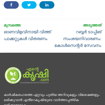
Post
navigation
Previous
Next
ഓണവിളവിനായി വിത്ത്
റബ്ബർ ടാപ്പിങ്
post:
post:
പാക്കറ്റുകൾ വിതരണം
സംശയനിവാരണം:
കോൾസെന്റർ സേവനം
കാര്‍ഷികരംഗത്തെ ഏറ്റവും പുതിയ അറിവുകളും വിശേഷങ്ങളും
ലഭിക്കുവാന്‍ എൻ്റെകൃഷിയുടെ വാര്‍ത്താപ്പത്രിക