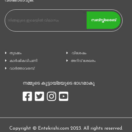
വരിക്കാരാവുക.
സബ്സ്ക്രൈബ്
തുടക്കം
വിശേഷം
കാ‍ർഷികവിപണി
അറിവ് ശേഖരം
വാര്‍ത്താവരമ്പ്
നമ്മുടെ കൂട്ടായ്മയുടെ ഭാഗമാകൂ
Copyright © Entekrishi.com 2023. All rights reserved.