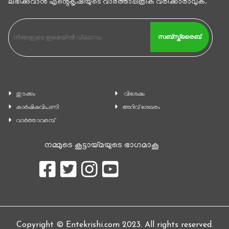
ലഭിക്കുവാന്‍ എൻ്റെകൃഷിയുടെ വാര്‍ത്താപ്പത്രിക വരിക്കാരാവുക.
സബ്സ്ക്രൈബ്
തുടക്കം
വിശേഷം
കാ‍ർഷികവിപണി
അറിവ് ശേഖരം
വാര്‍ത്താവരമ്പ്
നമ്മുടെ കൂട്ടായ്മയുടെ ഭാഗമാകൂ
Copyright © Entekrishi.com 2023. All rights reserved.