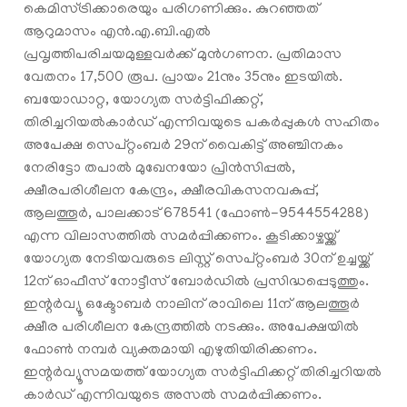
കെമിസ്ട്രിക്കാരെയും പരിഗണിക്കും. കുറഞ്ഞത്
ആറുമാസം എൻ.എ.ബി.എൽ
പ്രവൃത്തിപരിചയമുള്ളവർക്ക് മുൻഗണന. പ്രതിമാസ
വേതനം 17,500 രൂപ. പ്രായം 21നും 35നും ഇടയിൽ.
ബയോഡാറ്റ, യോഗ്യത സർട്ടിഫിക്കറ്റ്,
തിരിച്ചറിയൽകാർഡ് എന്നിവയുടെ പകർപ്പുകൾ സഹിതം
അപേക്ഷ സെപ്റ്റംബർ 29ന് വൈകിട്ട് അഞ്ചിനകം
നേരിട്ടോ തപാൽ മുഖേനയോ പ്രിൻസിപ്പൽ,
ക്ഷീരപരിശീലന കേന്ദ്രം, ക്ഷീരവികസനവകുപ്പ്,
ആലത്തൂർ, പാലക്കാട് 678541 (ഫോൺ-9544554288)
എന്ന വിലാസത്തിൽ സമർപ്പിക്കണം. കൂടിക്കാഴ്ചയ്ക്ക്
യോഗ്യത നേടിയവരുടെ ലിസ്റ്റ് സെപ്റ്റംബർ 30ന് ഉച്ചയ്ക്ക്
12ന് ഓഫീസ് നോട്ടീസ് ബോർഡിൽ പ്രസിദ്ധപ്പെടുത്തും.
ഇന്റർവ്യൂ ഒക്ടോബർ നാലിന് രാവിലെ 11ന് ആലത്തൂർ
ക്ഷീര പരിശീലന കേന്ദ്രത്തിൽ നടക്കും. അപേക്ഷയിൽ
ഫോൺ നമ്പർ വ്യക്തമായി എഴുതിയിരിക്കണം.
ഇന്റർവ്യൂസമയത്ത് യോഗ്യത സർട്ടിഫിക്കറ്റ് തിരിച്ചറിയൽ
കാർഡ് എന്നിവയുടെ അസൽ സമർപ്പിക്കണം.