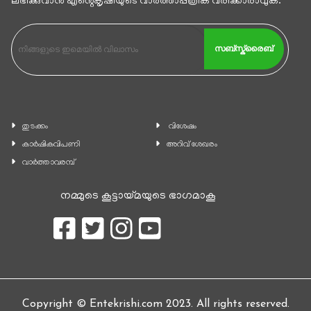
ലഭിക്കുവാന്‍ എൻ്റെകൃഷിയുടെ വാര്‍ത്താപ്പത്രിക വരിക്കാരാവുക.
സബ്സ്ക്രൈബ്
തുടക്കം
വിശേഷം
കാ‍ർഷികവിപണി
അറിവ് ശേഖരം
വാര്‍ത്താവരമ്പ്
നമ്മുടെ കൂട്ടായ്മയുടെ ഭാഗമാകൂ
Copyright © Entekrishi.com 2023. All rights reserved.