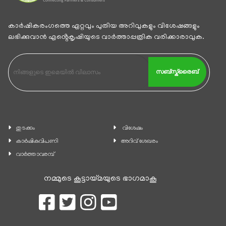
കാര്‍ഷികരംഗത്തെ ഏറ്റവും പുതിയ അറിവുകളും വിശേഷങ്ങളും
ലഭിക്കുവാന്‍ എൻ്റെകൃഷിയുടെ വാര്‍ത്താപ്പത്രിക വരിക്കാരാവുക.
സബ്സ്ക്രൈബ്
തുടക്കം
വിശേഷം
കാ‍ർഷികവിപണി
അറിവ് ശേഖരം
വാര്‍ത്താവരമ്പ്
നമ്മുടെ കൂട്ടായ്മയുടെ ഭാഗമാകൂ