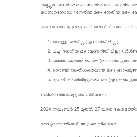
കണ്ണൂര്‍ : നേരിയ മഴ- നേരിയ മഴ- നേരിയ 
കാസറഗോഡ് : നേരിയ മഴ- നേരിയ മഴ- നേ
മഴസാധ്യതാപ്രവചനത്തിലെ വിവിധതലത്തിലുള്ള തീ
വെള്ള: മഴയില്ല (മുന്നറിയിപ്പില്ല)
പച്ച: നേരിയ മഴ (മുന്നറിയിപ്പില്ല) : 1
മഞ്ഞ: ശക്തമായ മഴ (മഞ്ഞജാഗ്രത : അറിയ
ഓറഞ്ച്: അതിശക്തമായ മഴ ( ഓറഞ്ചുജാഗ
ചുവപ്പ്: അതിതീവ്രമായ മഴ (ചുവപ്പുജാഗ്രത
ഇടിമിന്നൽ ജാഗ്രതാ നിർദേശം
2024 നവംബർ 25 മുതൽ 27 വരെ കേരളത്തിൽ ഒറ്റപ
മത്സ്യത്തൊഴിലാളി ജാഗ്രത നിർദേശം