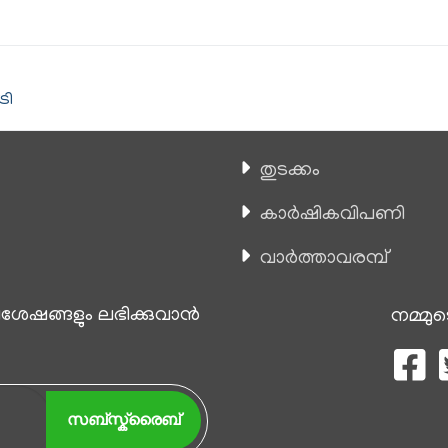
രി
തുടക്കം
കാ‍ർഷികവിപണി
വാര്‍ത്താവരമ്പ്
േഷങ്ങളും ലഭിക്കുവാന്‍
നമ്മുട
സബ്സ്ക്രൈബ്