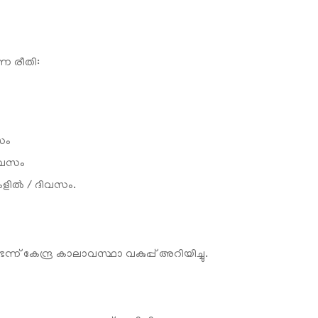
്ന രീതി:
സം
ദിവസം
ുകളില്‍ / ദിവസം.
ന് കേന്ദ്ര കാലാവസ്ഥാ വകുപ്പ് അറിയിച്ചു.