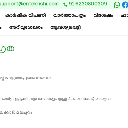
support@entekrishi.com
91 6230800309
കാര്‍ഷിക വിപണി
വാ‍ർത്താപത്രം
വിശേഷം
ഫാ
ം
അറിവുശേഖരം
ആവശ്യപ്പെട്ടി
്രത
്റ ജാഗ്രതാപ്രഖാപനങ്ങള്‍.
ംതിട്ട, ഇടുക്കി, എറണാകുളം തൃശൂർ, പാലക്കാട്, മലപ്പുറം
ക്കാട്, മലപ്പുറം