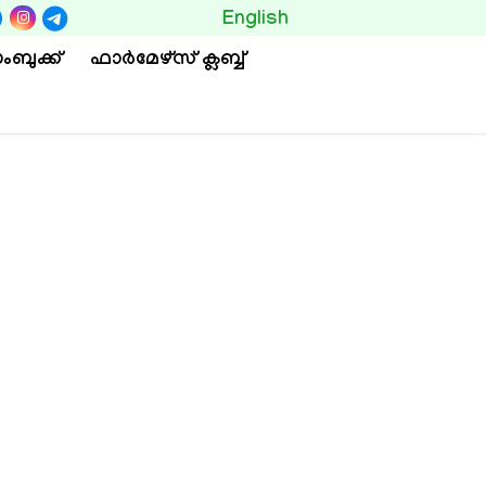
BUTTON
English
ംബുക്ക്
ഫാര്‍മേഴ്സ് ക്ലബ്ബ്