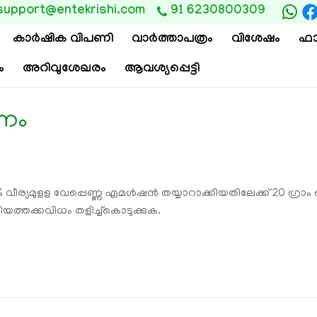
support@entekrishi.com
91 6230800309
കാര്‍ഷിക വിപണി
വാ‍ർത്താപത്രം
വിശേഷം
ഫാ
ം
അറിവുശേഖരം
ആവശ്യപ്പെട്ടി
രണം
% വീര്യമുളള വേപ്പെണ്ണ എമൾഷൻ തയ്യാറാക്കിയതിലേക്ക് 20 ഗ്രാം
ത്തക്കവിധം തളിച്ച്കൊടുക്കുക.