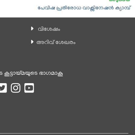
പേവിഷ പ്രതിരോധ വാക്സിനേഷൻ ക്യാമ്പ്
വിശേഷം
അറിവ് ശേഖരം
െ കൂട്ടായ്മയുടെ ഭാഗമാകൂ