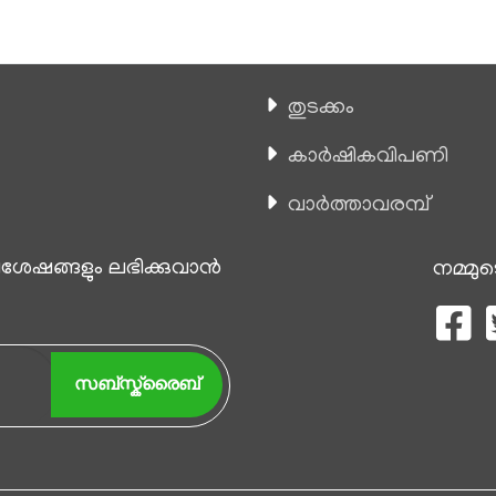
തുടക്കം
കാ‍ർഷികവിപണി
വാര്‍ത്താവരമ്പ്
േഷങ്ങളും ലഭിക്കുവാന്‍
നമ്മുട
സബ്സ്ക്രൈബ്