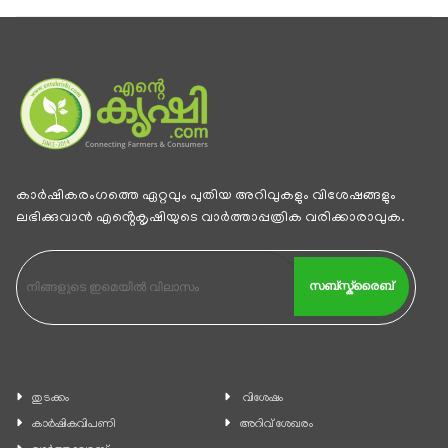
കാര്‍ഷികരംഗത്തെ ഏറ്റവും പുതിയ അറിവുകളും വിശേഷങ്ങളും
ലഭിക്കുവാന്‍ എൻ്റെകൃഷിയുടെ വാര്‍ത്താപ്പത്രിക വരിക്കാരാവുക.
സബ്സ്ക്രൈബ്
തുടക്കം
വിശേഷം
കാ‍ർഷികവിപണി
അറിവ് ശേഖരം