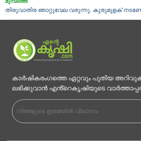
navigation
Previous
തിരുവാതിര ഞാറ്റുവേല വരുന്നു. കുരുമുളക് നടണ്ട
post:
കാര്‍ഷികരംഗത്തെ ഏറ്റവും പുതിയ അറിവു
ലഭിക്കുവാന്‍ എൻ്റെകൃഷിയുടെ വാര്‍ത്താപ്പ