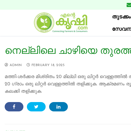
Skip
to
തുടക്കം
content
സേവന
നെല്ലിലെ ചാഴിയെ തുരത്ത
ADMIN
FEBRUARY 18, 2025
മത്തി-ശർക്കര മിശ്രിതം 20 മില്ലി ഒരു ലിറ്റർ വെള്ളത
20 ഗ്രാം ഒരു ലിറ്റർ വെള്ളത്തിൽ തളിക്കുക. ആക്രമണം 
കലക്കി തളിക്കുക.
Post