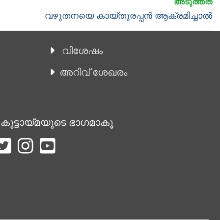
Next
വഴുതനയെ കായ്തുരപ്പന്‍ ആക്രമിച്ചാല്‍
post:
വിശേഷം
അറിവ് ശേഖരം
 കൂട്ടായ്മയുടെ ഭാഗമാകൂ