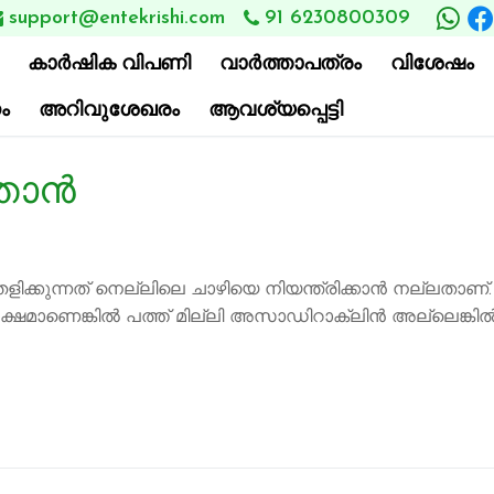
support@entekrishi.com
91 6230800309

കാര്‍ഷിക വിപണി
വാ‍ർത്താപത്രം
വിശേഷം
ം
അറിവുശേഖരം
ആവശ്യപ്പെട്ടി
ാന്‍
്തിൽ തളിക്കുന്നത് നെല്ലിലെ ചാഴിയെ നിയന്ത്രിക്കാൻ നല
രൂക്ഷമാണെങ്കിൽ പത്ത് മില്ലി അസാഡിറാക്ലിൻ അല്ലെങ്കിൽ 