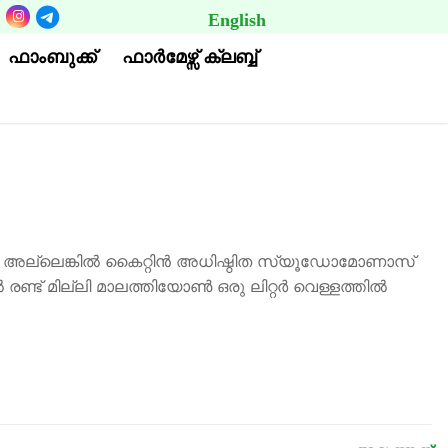
English
BUTTON
ഫാംബുക്ക്
ഫാര്‍മേഴ്സ് ക്ലബ്ബ്
്ലതാണ്. അല്ലെങ്കിൽ കൈറ്റിൻ അധിഷ്ഠിത സ്യൂഡോമോണാസ്
രണ്ട് മില്ലി മാലത്തിയോൺ ഒരു ലിറ്റർ വെള്ളത്തിൽ